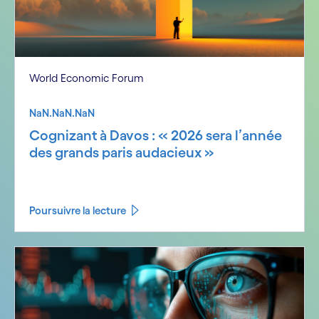
World Economic Forum
NaN.NaN.NaN
Cognizant à Davos : « 2026 sera l’année
des grands paris audacieux »
Poursuivre la lecture