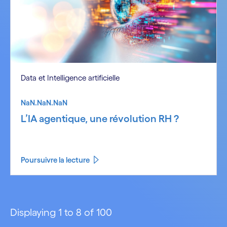
Data et Intelligence artificielle
NaN.NaN.NaN
L’IA agentique, une révolution RH ?
Poursuivre la lecture
Displaying 1 to 8 of 100