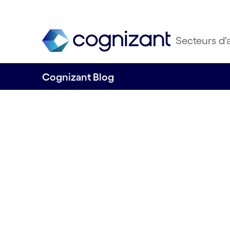
Secteurs d'a
Cognizant Blog
Modernisation d
l’approche data : 
cercle vicieux de 
une meilleure pri