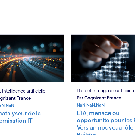
Data et Intelligence artificiell
 Intelligence artificielle
Par Cognizant France
gnizant France
NaN.NaN.NaN
aN.NaN
L’IA, menace ou
 catalyseur de la
opportunité pour les 
rnisation IT
Vers un nouveau rôle 
Builder