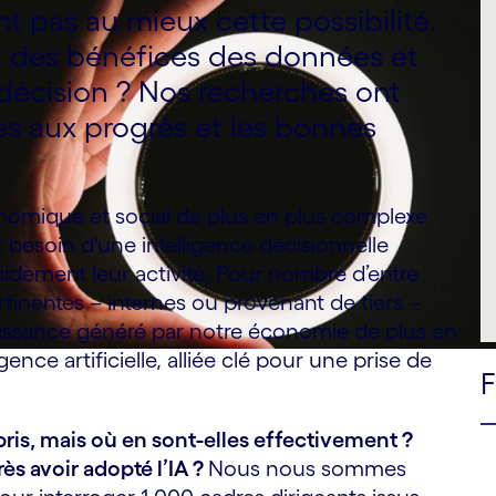
nt pas au mieux cette possibilité.
 des bénéfices des données et
 décision ? Nos recherches ont
les aux progrès et les bonnes
nomique et social de plus en plus complexe
 besoin d'une intelligence décisionnelle
pidement leur activité. Pour nombre d’entre
ertinentes – internes ou provenant de tiers –
oissance généré par notre économie de plus en
gence artificielle, alliée clé pour une prise de
pris, mais où en sont-elles effectivement ?
ès avoir adopté l’IA ?
Nous nous sommes