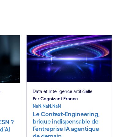
Data et Intelligence artificielle
e
Par Cognizant France
NaN.NaN.NaN
Le Context-Engineering,
brique indispensable de
ESN ?
l’entreprise IA agentique
d’AI
de demain