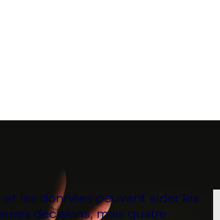
A et les données peuvent aider les
eures décisions, mais quatre