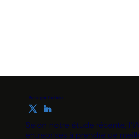
décision
par Cognizant France
8 décembre 2021
Partager l'article
Selon notre étude récente, l'I
entreprises à prendre de meill