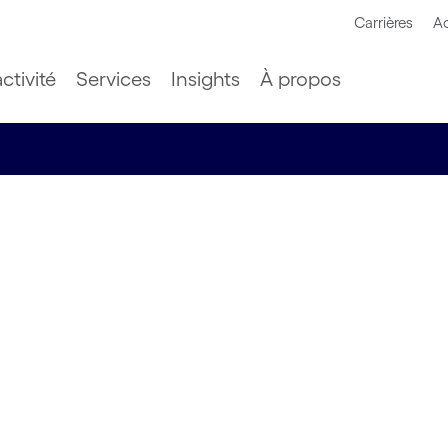
Carrières
Ac
ctivité
Services
Insights
À propos
e
briser le
l'IA pour
se de