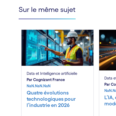
Sur le même sujet
Data et Intelligence artificielle
Data et
Par Cognizant France
Par Co
NaN.NaN.NaN
NaN.N
Quatre évolutions
L’IA,
technologiques pour
mode
l’industrie en 2026