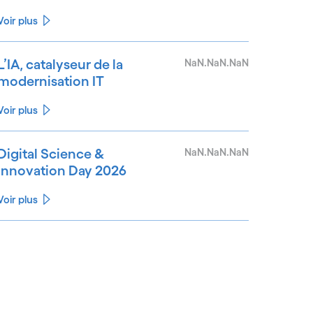
Voir plus
L’IA, catalyseur de la
NaN.NaN.NaN
modernisation IT
Voir plus
Digital Science &
NaN.NaN.NaN
Innovation Day 2026
Voir plus
See less
ee more