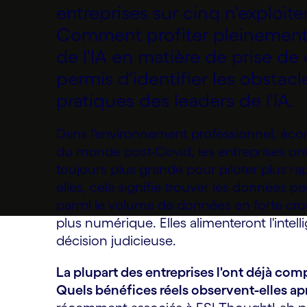
entreprises sur cinq n'exploite
Comment profiter pleinement
de l'IA en matière de prise de
permis d'identifier les obstac
pratiques des leaders de l'IA.
Dans l'environnement professionnel, éco
du monde post-Covid, les entreprises ont
toujours plus grande pour piloter plus ra
elles, cela signifie trouver les données p
parmi le volume de données en forte cr
plus numérique. Elles alimenteront l'intelli
décision judicieuse.
La plupart des entreprises l'ont déjà com
Quels bénéfices réels observent-elles apr