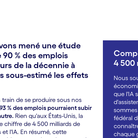
 avons mené une étude
Compr
ue 90 % des emplois
4 500 m
ours de la décennie à
ns sous-estimé les effets
Nous sou
économiq
que l'IA
train de se produire sous nos
d'assiste
 93 % des emplois pourraient subir
sommes 
autre.
Rien qu'aux États-Unis, la
fédéral d
le chiffre de 4 500 milliards de
connaîtr
et l'IA. En résumé, cette
chaque g