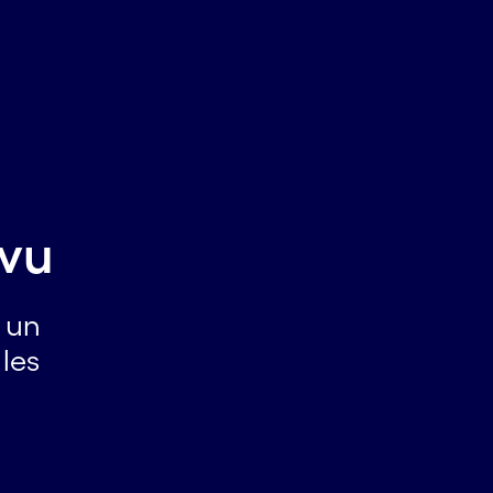
évu
t un
les