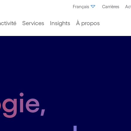
Français
Carrières
Act
ctivité
Services
Insights
À propos
e
gie,