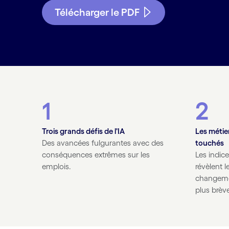
Télécharger le PDF
1
2
Trois grands défis de l'IA
Les métier
Des avancées fulgurantes avec des
touchés
conséquences extrêmes sur les
Les indice
emplois.
révèlent 
changemen
plus brèv