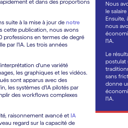
 rapidement et dans des proportions
Nous avo
le salai
Ensuite, 
suite à la mise à jour de
notre
nous avo
ns cette publication, nous avons
économi
00 professions en termes de degré
l'IA.
e par l'IA. Les trois années
Le résult
postulat
interprétation d'une variété
tradition
ages, les graphiques et les vidéos.
sans fric
qués sont apparus avec des
donne u
, les systèmes d'IA pilotés par
économiq
mplir des workflows complexes
l'IA.
lité, raisonnement avancé et
IA
uveau regard sur la capacité de