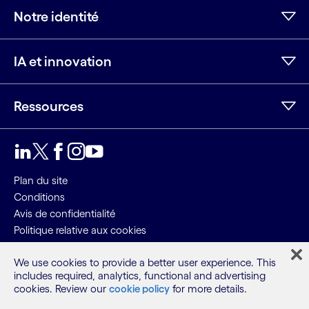
Notre identité
IA et innovation
Ressources
LinkedIn
Twitter
Facebook
Instagram
Youtube
Plan du site
Conditions
Avis de confidentialité
Politique relative aux cookies
©2026 Cognizant, tous droits réservés
We use cookies to provide a better user experience. This
includes required, analytics, functional and advertising
cookies. Review our
cookie policy
for more details.