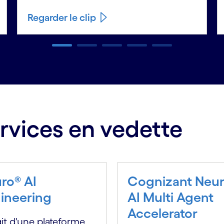
Regarder le clip
rvices en vedette
ro® AI
Cognizant Neu
ineering
AI Multi Agent
Accelerator
agit d'une plateforme