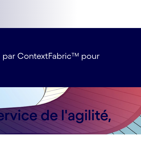
s par ContextFabric™ pour
vice de l'agilité,