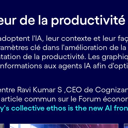
ur de la productivit
doptent l'IA, leur contexte et leur fa
mètres clé dans l'amélioration de la 
ntation de la productivité. Les graph
informations aux agents IA afin d'op
entre Ravi Kumar S ,CEO de Cognizan
eur article commun sur le Forum écon
 collective ethos is the new AI fron