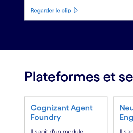
Regarder le clip
Carousel ends
Plateformes et se
Cognizant Agent
Neu
Foundry
Eng
Il s'agit d'un module
Il s'