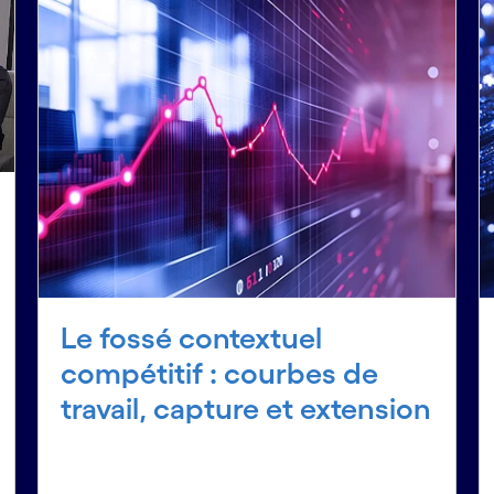
Le fossé contextuel
compétitif : courbes de
travail, capture et extension