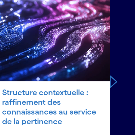
Structure contextuelle :
Co
raffinement des
pro
connaissances au service
d'é
de la pertinence