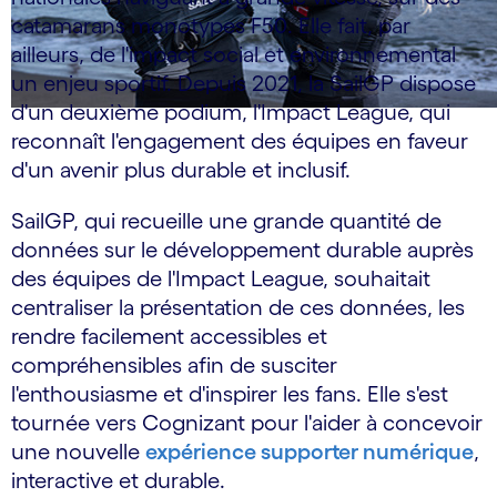
catamarans monotypes F50. Elle fait, par
ailleurs, de l'impact social et environnemental
un enjeu sportif. Depuis 2021, la SailGP dispose
d'un deuxième podium, l'Impact League, qui
reconnaît l'engagement des équipes en faveur
d'un avenir plus durable et inclusif.
SailGP, qui recueille une grande quantité de
données sur le développement durable auprès
des équipes de l'Impact League, souhaitait
centraliser la présentation de ces données, les
rendre facilement accessibles et
compréhensibles afin de susciter
l'enthousiasme et d'inspirer les fans. Elle s'est
tournée vers Cognizant pour l'aider à concevoir
une nouvelle
expérience supporter numérique
,
interactive et durable.