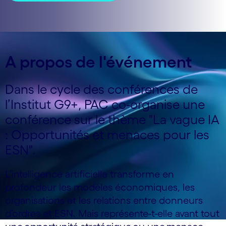
A propos de l'événement
Dans le cycle des conférences de
l’Institut G9+, PAC co-organise une
conférence sur le thème "La vague IA
: Opportunités et menaces pour les
ESN".
L’intelligence artificielle transforme en
profondeur les modèles économiques, les
organisations et les relations entre donneurs
d’ordres et ESN. Mais représente-t-elle avant tout