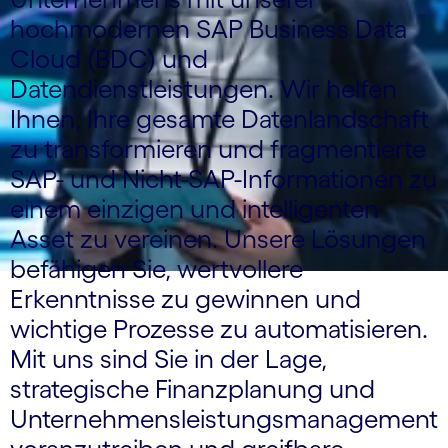
hochmodernen SAP Business Data
Cloud (BDC) und
Datendienstleistungen. Wir helfen
Ihnen, Ihre gesamte Datenlandschaft
zu transformieren und fragmentierte
SAP- und Nicht-SAP-Informationen zu
einem einzigen und intelligenten
Asset zu vereinen. Unsere Lösungen
befähigen Sie, wertvollere
Erkenntnisse zu gewinnen und
wichtige Prozesse zu automatisieren.
Mit uns sind Sie in der Lage,
strategische Finanzplanung und
Unternehmensleistungsmanagement