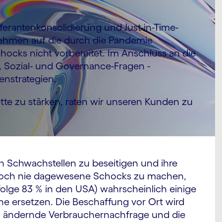
ferantenkonsolidierung und Just-in-Time-
hmen auf die durch die Pandemie
ocks nicht vorbereitet. Im Anschluss an die
, Sozial- und Governance-Fragen -
enstrategien.
tte zu stärken, raten wir unseren Kunden zu
en Schwachstellen zu beseitigen und ihre
 noch nie dagewesene Schocks zu machen,
folge 83 % in den USA) wahrscheinlich einige
he ersetzen. Die Beschaffung vor Ort wird
ell ändernde Verbrauchernachfrage und die