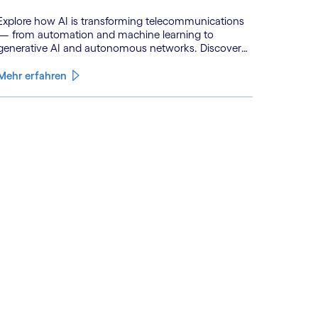
Explore how AI is transforming telecommunications
— from automation and machine learning to
generative AI and autonomous networks. Discover
what the path toward 6G means for the industry.
Mehr erfahren
See less
ee more