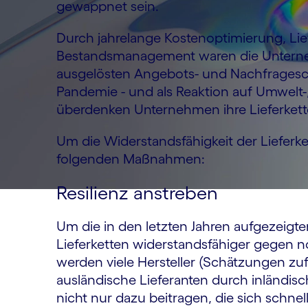
gewappnet sein.
Durch jahrelange Kostenoptimierung, Lie
Bestandsmanagement waren die Unterne
ausgelösten Angebots- und Nachfragesch
Pandemie - und als Reaktion auf Umwelt-
überdenken Unternehmen ihre Lieferkett
Um die Widerstandsfähigkeit der Lieferke
folgenden Maßnahmen:
Resilienz anstreben
Um die in den letzten Jahren aufgezeigt
Lieferketten widerstandsfähiger gegen
werden viele Hersteller (Schätzungen zu
ausländische Lieferanten durch inländisc
nicht nur dazu beitragen, die sich schn