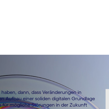
t haben, dann, dass Veränderungen in
en Aufbau einer soliden digitalen Grundlage
n für mögliche Störungen in der Zukunft