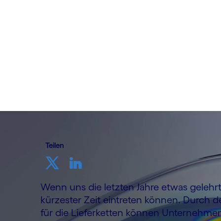
von Stig Martin Fiskå
15. Dezember 2022
Teilen
Wenn uns die letzten Jahre etwas gelehr
kürzester Zeit eintreten können. Durch d
für die Lieferketten können Unternehme