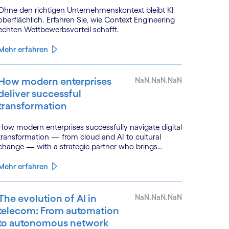
Ohne den richtigen Unternehmenskontext bleibt KI
oberflächlich. Erfahren Sie, wie Context Engineering
echten Wettbewerbsvorteil schafft.
Mehr erfahren
How modern enterprises
NaN.NaN.NaN
deliver successful
transformation
How modern enterprises successfully navigate digital
transformation — from cloud and AI to cultural
change — with a strategic partner who brings
genuine industry fluency.
Mehr erfahren
The evolution of AI in
NaN.NaN.NaN
telecom: From automation
to autonomous network