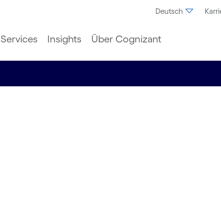
Deutsch
Karri
Services
Insights
Über Cognizant
erkette:
ltig und