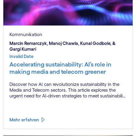
Kommunikation
Marcin Remarczyk, Manoj Chawla, Kunal Godbole, &
Gargi Kumari
Invalid Date
Accelerating sustainability: AI’s role in
making media and telecom greener
Discover how AI can revolutionize sustainability in the
Media and Telecom sectors. This article explores the
urgent need for AI-driven strategies to meet sustainability
goals, highlighting the "3E approach" - Enable, Engage,
Embed - to optimize operations and improve supply
chain sustainability. Learn how technology can turn
sustainability challenges into business opportunities.
Mehr erfahren