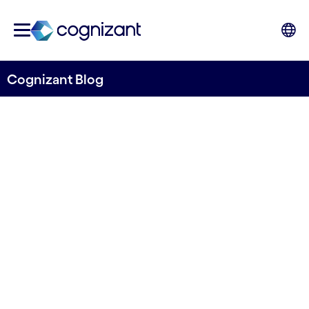
Cognizant Blog
Bereiten Sie sich auf die
neuen ESG Anforderungen
vor
von Anca Novacovici Lunn
30. September 2022