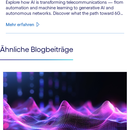
Explore how AI is transforming telecommunications — from
automation and machine learning to generative AI and
autonomous networks. Discover what the path toward 6G
means for the industry.
Mehr erfahren
See less
Ähnliche Blogbeiträge
See more