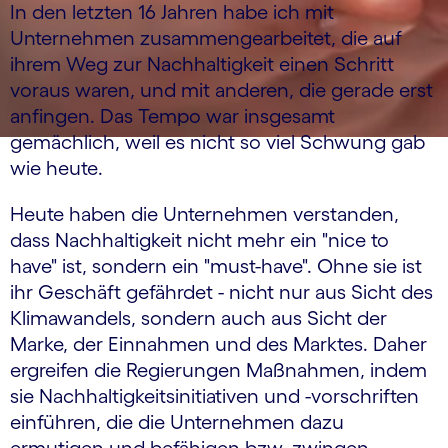
In den letzten 16 Jahren habe ich mit
Unternehmen zusammengearbeitet, die auf
ihrem Weg zur Nachhaltigkeit einen Schritt
voraus waren, und mit anderen, die gerade erst
anfingen. Das Tempo war insgesamt
gemächlich, weil es nicht so viel Schwung gab
wie heute.
Heute haben die Unternehmen verstanden,
dass Nachhaltigkeit nicht mehr ein "nice to
have" ist, sondern ein "must-have". Ohne sie ist
ihr Geschäft gefährdet - nicht nur aus Sicht des
Klimawandels, sondern auch aus Sicht der
Marke, der Einnahmen und des Marktes. Daher
ergreifen die Regierungen Maßnahmen, indem
sie Nachhaltigkeitsinitiativen und -vorschriften
einführen, die die Unternehmen dazu