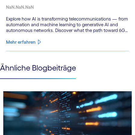
NaN.NaN.NaN
Explore how AI is transforming telecommunications — from
automation and machine learning to generative AI and
autonomous networks. Discover what the path toward 6G
means for the industry.
Mehr erfahren
See less
Ähnliche Blogbeiträge
See more