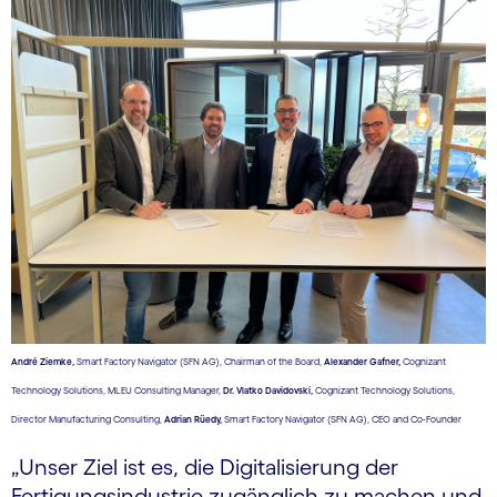
André Ziemke,
Smart Factory Navigator (SFN AG), Chairman of the Board,
Alexander Gafner,
Cognizant
Technology Solutions, MLEU Consulting Manager,
Dr. Vlatko Davidovski,
Cognizant Technology Solutions,
Director Manufacturing Consulting,
Adrian Rüedy,
Smart Factory Navigator (SFN AG), CEO and Co-Founder
„Unser Ziel ist es, die Digitalisierung der
Fertigungsindustrie zugänglich zu machen und