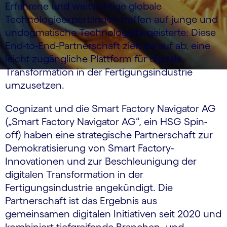
Erfahrene und weitsichtige globale
Technologieexpert:innen treffen auf junge und
undogmatische Technologiebegeisterte: Diese
End-to-End-Partnerschaft zielt darauf ab, eine
leicht zugängliche Plattform für digitale
Transformation in der Fertigungsindustrie
umzusetzen.
Cognizant und die Smart Factory Navigator AG
(„Smart Factory Navigator AG“, ein HSG Spin-
off) haben eine strategische Partnerschaft zur
Demokratisierung von Smart Factory-
Innovationen und zur Beschleunigung der
digitalen Transformation in der
Fertigungsindustrie angekündigt. Die
Partnerschaft ist das Ergebnis aus
gemeinsamen digitalen Initiativen seit 2020 und