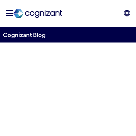
Cognizant Blog
Cognizant und Smart
Factory Navigator AG
etablieren Partnerschaft
von Angelika Leis
27. April, 2023