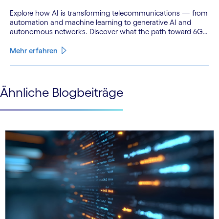
Explore how AI is transforming telecommunications — from
automation and machine learning to generative AI and
autonomous networks. Discover what the path toward 6G
means for the industry.
Mehr erfahren
See less
Ähnliche Blogbeiträge
See more