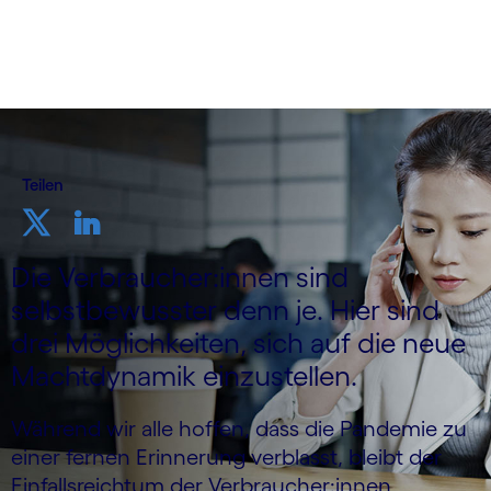
Teilen
Die Verbraucher:innen sind
selbstbewusster denn je. Hier sind
drei Möglichkeiten, sich auf die neue
Machtdynamik einzustellen.
Während wir alle hoffen, dass die Pandemie zu
einer fernen Erinnerung verblasst, bleibt der
Einfallsreichtum der Verbraucher:innen