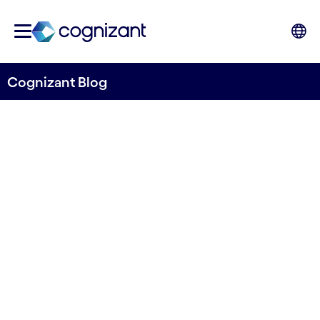
Cognizant Blog
Die neuen selbstbewussten
Verbraucher:innen
von Euan Davis
29. April 2022