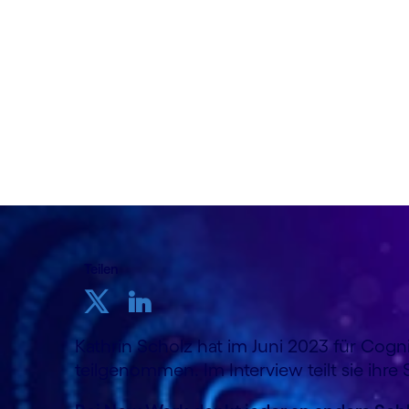
Interview von Christina Ress und Angelika
06. September 2023
Teilen
Kathrin Scholz hat im Juni 2023 für Cog
teilgenommen. Im Interview teilt sie ih