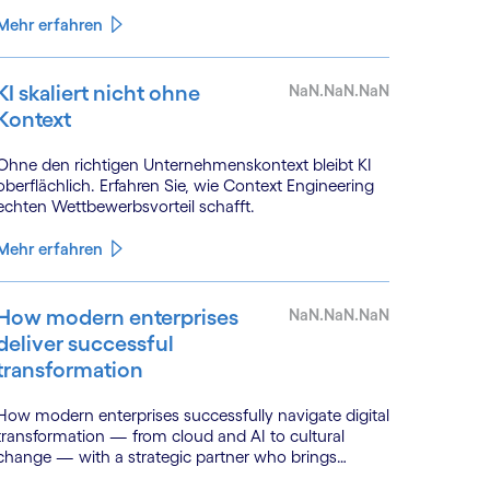
Mehr erfahren
KI skaliert nicht ohne
NaN.NaN.NaN
Kontext
Ohne den richtigen Unternehmenskontext bleibt KI
oberflächlich. Erfahren Sie, wie Context Engineering
echten Wettbewerbsvorteil schafft.
Mehr erfahren
How modern enterprises
NaN.NaN.NaN
deliver successful
transformation
How modern enterprises successfully navigate digital
transformation — from cloud and AI to cultural
change — with a strategic partner who brings
genuine industry fluency.