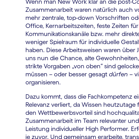
Wenn man New Work
klar an die post-C
Zusammenarbeit waren natürlich auch vor
mehr zentrale, top-down Vorschriften od
Office, Kernarbeitszeiten, feste Zeiten 
Kommunikationskanäle bzw. mehr direkte
weniger Spielraum für individuelle Gestal
haben. Diese Arbeitsweisen waren über Ja
uns nun die Chance, alte Gewohnheiten, 
strikte Vorgaben „von oben“ sind gelock
müssen – oder besser gesagt
dürfen
– vi
organisieren.
Dazu kommt, dass die Fachkompetenz ei
Relevanz verliert, da Wissen heutzutage fr
den Wettbewerbsvorteil sind hochqualitat
Zusammenarbeit im Team relevanter und 
Leistung individueller High Performer. E
je zuvor. Und gemeinsam erarbeite, trans