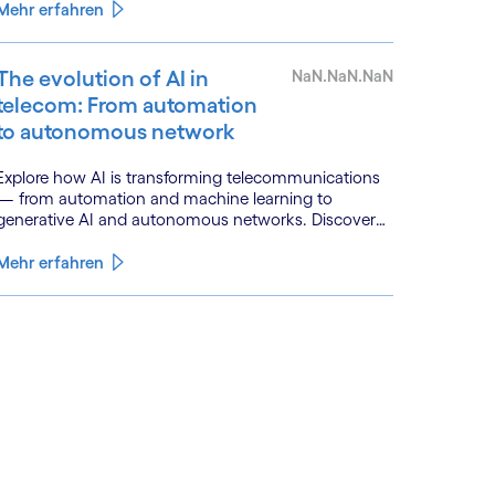
Mehr erfahren
The evolution of AI in
NaN.NaN.NaN
telecom: From automation
to autonomous network
Explore how AI is transforming telecommunications
— from automation and machine learning to
generative AI and autonomous networks. Discover
what the path toward 6G means for the industry.
Mehr erfahren
See less
ee more