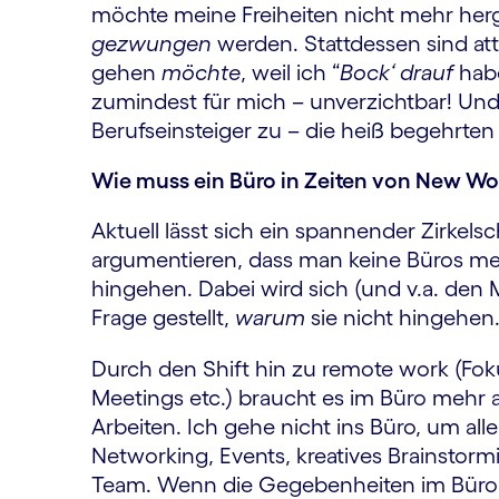
möchte meine Freiheiten nicht mehr herg
gezwungen
werden. Stattdessen sind att
gehen
möchte
, weil ich “
Bock‘ drauf
habe
zumindest für mich – unverzichtbar! Und d
Berufseinsteiger zu – die heiß begehrten 
Wie muss ein Büro in Zeiten von New W
Aktuell lässt sich ein spannender Zirke
argumentieren, dass man keine Büros me
hingehen. Dabei wird sich (und v.a. den Mi
Frage gestellt,
warum
sie nicht hingehen
Durch den Shift hin zu remote work (Fok
Meetings etc.) braucht es im Büro mehr a
Arbeiten. Ich gehe nicht ins Büro, um all
Networking, Events, kreatives Brainsto
Team. Wenn die Gegebenheiten im Büro ni