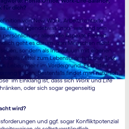
lagworte: Home Office, Work-Life-Balance,
 für dich?
Definition von New Work. Arbeitskontexte
ss immer irgendetwas „neu“ war und sein
h persönlich vor allem die Aspekte Freiheit,
tendlich geht es darum, den Menschen nicht
u sehen, sondern als Individuum mit eigenen
 Job als Mittel zum Lebensunterhalt den Takt
das
Leben
mehr im Vordergrund. Es dürfen
rrang haben. Bestenfalls findet man natürlich
se“ im Einklang ist, dass sich
Work
und
Life
chränken, oder sich sogar gegenseitig
acht wird?
usforderungen und ggf. sogar Konfliktpotenzial
Arbeitsweisen als selbstverständlich