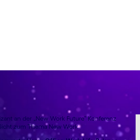
 Leis
nizant an der „New Work Future“ Konferenz
re Sicht zum Thema New Work.