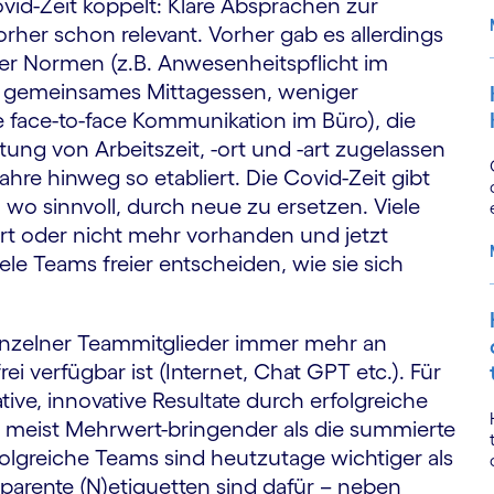
ovid-Zeit koppelt: Klare Absprachen zur
her schon relevant. Vorher gab es allerdings
er Normen (z.B. Anwesenheitspflicht im
für gemeinsames Mittagessen, weniger
 face-to-face Kommunikation im Büro), die
tung von Arbeitszeit, -ort und -art zugelassen
hre hinweg so etabliert. Die Covid-Zeit gibt
wo sinnvoll, durch neue zu ersetzen. Viele
ert oder nicht mehr vorhanden und jetzt
ele Teams freier entscheiden, wie sie sich
nzelner Teammitglieder immer mehr an
ei verfügbar ist (Internet, Chat GPT etc.). Für
ive, innovative Resultate durch erfolgreiche
meist Mehrwert-bringender als die summierte
rfolgreiche Teams sind heutzutage wichtiger als
parente (N)etiquetten sind dafür – neben