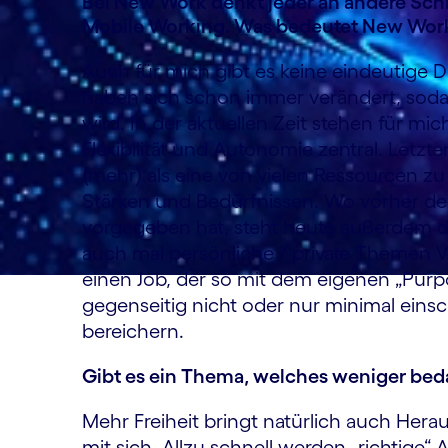
Bei New Work denkt jeder an andere Sch
Mobile Working. Was bedeutet New Work
Auch für mich gibt es keine eindeutige 
haben sich schon immer verändert, soda
wird. In der aktuellen Zeit stehen für mic
Flexibilität und Autonomie zentral. Letz
(mehr) als eine von vielen Ressourcen z
Stärken und Bedürfnissen. Wo vorher der
vorgegeben hat, steht heute außerdem 
auch mal persönliche / private Themen Vo
einen Job, der so mit dem eigenen „Purpo
gegenseitig nicht oder nur minimal eins
bereichern.
Gibt es ein Thema, welches weniger bed
Mehr Freiheit bringt natürlich auch Hera
mit sich. Allzu schnell werden „richtige“ 