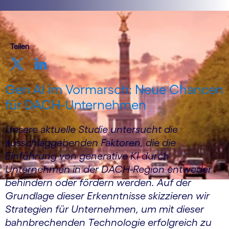
Teilen
Gen AI im Vormarsch: Neue Chancen
für DACH-Unternehmen
Unsere aktuelle Studie untersucht die
ausschlaggebenden Faktoren, die die
Einführung von generative KI durch
Unternehmen in der DACH-Region entweder
behindern oder fördern werden. Auf der
Grundlage dieser Erkenntnisse skizzieren wir
Strategien für Unternehmen, um mit dieser
bahnbrechenden Technologie erfolgreich zu