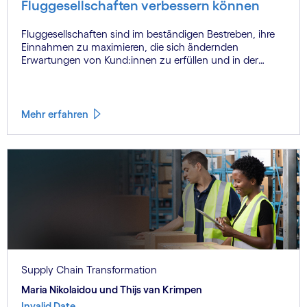
Fluggesellschaften verbessern können
Fluggesellschaften sind im beständigen Bestreben, ihre
Einnahmen zu maximieren, die sich ändernden
Erwartungen von Kund:innen zu erfüllen und in der
schnelllebigen Welt des Fliegens ein einwandfreies
Erlebnis zu bieten. Um wettbewerbsfähig zu bleiben,
müssen die Fluggesellschaften ihren Service aus der
Sicht ihrer Kund:innen überdenken. Die Technologie der
Mehr erfahren
Digital Twins ist dafür geeignet, diese Abläufe im
gesamten Ecosystem zu optimieren.
Supply Chain Transformation
Maria Nikolaidou und Thijs van Krimpen
Invalid Date