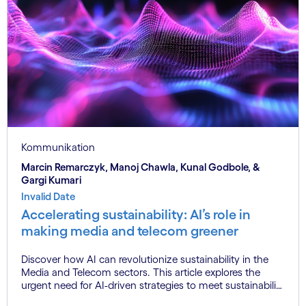
Kommunikation
Marcin Remarczyk, Manoj Chawla, Kunal Godbole, &
Gargi Kumari
Invalid Date
Accelerating sustainability: AI’s role in
making media and telecom greener
Discover how AI can revolutionize sustainability in the
Media and Telecom sectors. This article explores the
urgent need for AI-driven strategies to meet sustainability
goals, highlighting the "3E approach" - Enable, Engage,