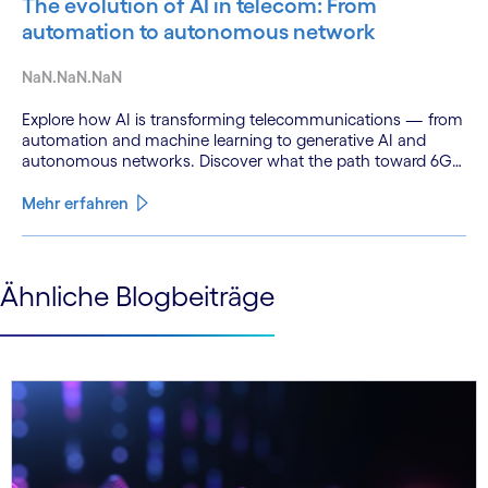
The evolution of AI in telecom: From
automation to autonomous network
NaN.NaN.NaN
Explore how AI is transforming telecommunications — from
automation and machine learning to generative AI and
autonomous networks. Discover what the path toward 6G
means for the industry.
Mehr erfahren
See less
Ähnliche Blogbeiträge
See more