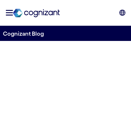
Cognizant Blog
Die Zeit von Greenwashing
ist vorbei
von Angelika Leis
12. Dezember 2022