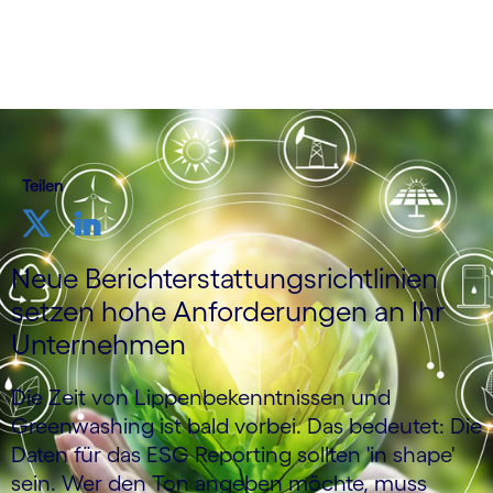
Teilen
Neue Berichterstattungsrichtlinien
setzen hohe Anforderungen an Ihr
Unternehmen
Die Zeit von Lippenbekenntnissen und
Greenwashing ist bald vorbei. Das bedeutet: Die
Daten für das ESG Reporting sollten 'in shape'
sein. Wer den Ton angeben möchte, muss