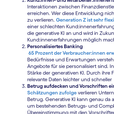
Kund:innen- und Mitarbeiter:innener
Interaktionen zwischen Finanzdienstl
erreichen. Wer diese Entwicklung nic
zu verlieren.
Generation Z ist sehr fle
einer schlechten Kund:innenerfahrung
die generative KI an und wird in Zuku
Kund:innenerfahrungen möglich mac
Personalisiertes Banking
65 Prozent der Verbraucher:innen erw
Bedürfnisse und Erwartungen verstehe
Angebote für sie personalisiert sind. I
Stärke der generativen KI. Durch ihre 
relevante Daten leichter und schnell
Betrug aufdecken und Vorschriften e
Schätzungen zufolge
verlieren Untern
Betrug. Generative KI kann genau da
um bestehenden Betrugs- und Compli
Übereinstimmung mit den Vorschriften