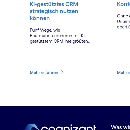
Kont
KI-gestütztes CRM
strategisch nutzen
Ohne d
können
Untern
oberflä
Fünf Wege, wie
Contex
Pharmaunternehmen mit KI-
Wettbe
gestütztem CRM ihre größten
Herausforderungen lösen und
neue Wertpotenziale erschließen.
Mehr erfahren
Mehr 
Was wi