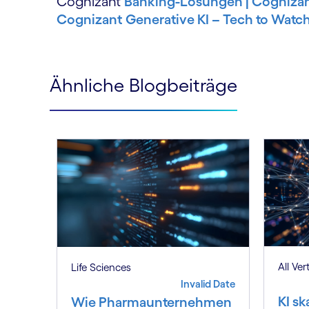
Cognizant
Banking-Lösungen | Cogniza
Cognizant
Generative KI – Tech to Watc
Ähnliche Blogbeiträge
All Ver
Life Sciences
Invalid Date
KI sk
Wie Pharmaunternehmen