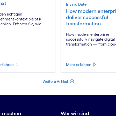
ext
Invalid Date
How modern enterpri
en richtigen
deliver successful
ehmenskontext bleibt KI
transformation
chlich. Erfahren Sie, wie
t Engineering echten
werbsvorteil schafft.
How modern enterprises
successfully navigate digital
transformation — from clou
AI to cultural change — wit
strategic partner who brings
genuine industry fluency.
erfahren
Mehr erfahren
Weniger Artikel
Weitere Artikel
r machen
Wer wir sind