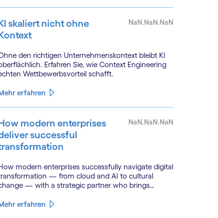
KI skaliert nicht ohne
NaN.NaN.NaN
Kontext
Ohne den richtigen Unternehmenskontext bleibt KI
oberflächlich. Erfahren Sie, wie Context Engineering
echten Wettbewerbsvorteil schafft.
Mehr erfahren
How modern enterprises
NaN.NaN.NaN
deliver successful
transformation
How modern enterprises successfully navigate digital
transformation — from cloud and AI to cultural
change — with a strategic partner who brings
genuine industry fluency.
Mehr erfahren