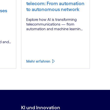
telecom: From automation
to autonomous network
ses
Explore how AI is transforming
telecommunications — from
automation and machine learning
to generative AI and autonomous
networks. Discover what the path
d and
toward 6G means for the industry.
h a
Mehr erfahren
KI und Innovation