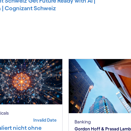
nt Schweiz
Get Future Ready with AI |
h | Cognizant Schweiz
ticals
Invalid Date
Banking
aliert nicht ohne
Gordon Hoff & Prasad Lam