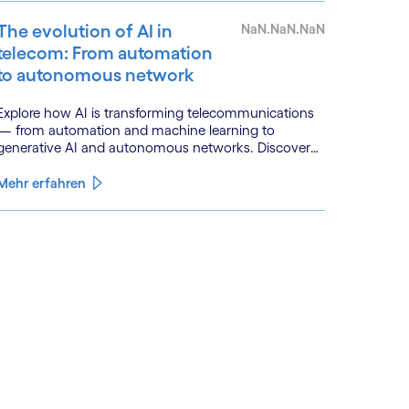
The evolution of AI in
NaN.NaN.NaN
telecom: From automation
to autonomous network
Explore how AI is transforming telecommunications
— from automation and machine learning to
generative AI and autonomous networks. Discover
what the path toward 6G means for the industry.
Mehr erfahren
See less
ee more