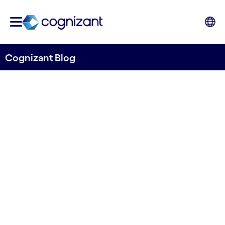
Cognizant Blog
Die Automobilbranche und
der ewige Traum vom
digitalen Vertrieb?
von Matthias Krause und Otmar Kratzer
13. März 2023