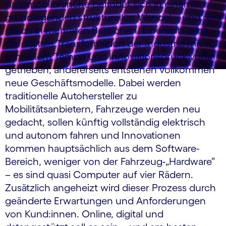
Automobilbranche befindet sich in einem
grundlegenden strukturellen Wandel – und dies
gleich in mehreren Bereichen. Einerseits wird
die digitale Transformation der Industrie mit
schnellem Tempo und Innovationsdruck voran
getrieben, andererseits entstehen vollkommen
neue Geschäftsmodelle. Dabei werden
traditionelle Autohersteller zu
Mobilitätsanbietern, Fahrzeuge werden neu
gedacht, sollen künftig vollständig elektrisch
und autonom fahren und Innovationen
kommen hauptsächlich aus dem Software-
Bereich, weniger von der Fahrzeug-„Hardware“
– es sind quasi Computer auf vier Rädern.
Zusätzlich angeheizt wird dieser Prozess durch
geänderte Erwartungen und Anforderungen
von Kund:innen. Online, digital und