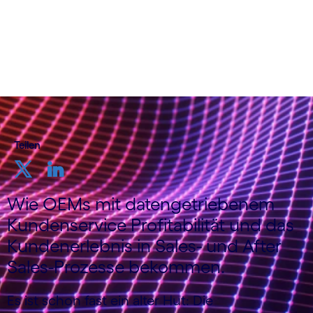
Teilen
Wie OEMs mit datengetriebenem
Kundenservice Profitabilität und das
Kundenerlebnis in Sales- und After
Sales-Prozesse bekommen.
Es ist schon fast ein alter Hut: Die