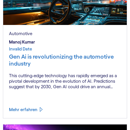
Automotive
Manoj Kumar
Invalid Date
Gen Ai is revolutionizing the automotive
industry
This cutting-edge technology has rapidly emerged as a
pivotal development in the evolution of AI. Predictions
suggest that by 2030, Gen AI could drive an annual
productivity gain of approximately USD 4 trillion. This
significant growth potential not only enhances economic
competitiveness but also provides a substantial
advantage to companies and nations that embrace AI
Mehr erfahren