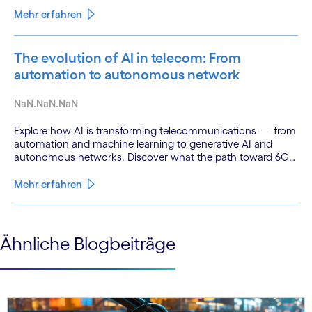
fluency.
Mehr erfahren
The evolution of AI in telecom: From
automation to autonomous network
NaN.NaN.NaN
Explore how AI is transforming telecommunications — from
automation and machine learning to generative AI and
autonomous networks. Discover what the path toward 6G
means for the industry.
Mehr erfahren
See less
Ähnliche Blogbeiträge
See more