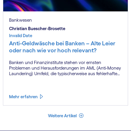
Bankwesen
Christian Buescher-Brosette
Invalid Date
Anti-Geldwäsche bei Banken – Alte Leier
oder nach wie vor hoch relevant?
Banken und Finanzinstitute stehen vor ernsten
Problemen und Herausforderungen im AML (Anti-Money
Laundering) Umfeld, die typischerweise aus fehlerhaften
und ungenügenden Umsetzungsansätzen hervorgehen.
Unternehmen, die es nicht schaffen, Geldwäsche effektiv
zu verhindern, zahlen in der Regel mittelfristig einen
hohen Preis in Form von sinkenden Einnahmen,
Mehr erfahren
Unzufriedenheit der Kunden, enormen Strafen, Verlust
von Ansehen und sinkenden Aktienkursen.
Weniger Artikel
Weitere Artikel