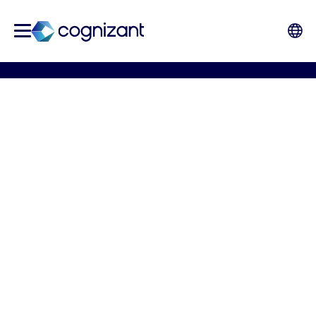
Was ChatGPT für die die
Zukunft Ihres
Unternehmens-Chatbots
bedeutet
von Chris Molanus & Rehan Saif
16. Februar 2023