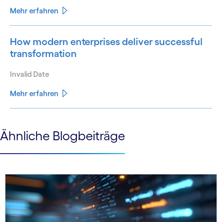
Mehr erfahren
How modern enterprises deliver successful
transformation
Invalid Date
Mehr erfahren
See less
Ähnliche Blogbeiträge
See more