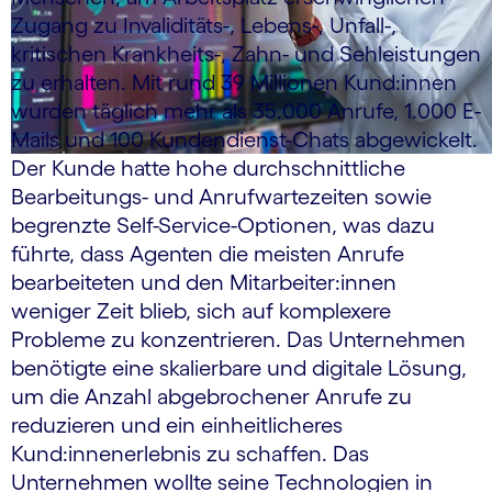
Zugang zu Invaliditäts-, Lebens-, Unfall-,
kritischen Krankheits-, Zahn- und Sehleistungen
zu erhalten. Mit rund 39 Millionen Kund:innen
wurden täglich mehr als 35.000 Anrufe, 1.000 E-
Mails und 100 Kunden­dienst-Chats abgewickelt.
Der Kunde hatte hohe durchschnittliche
Bearbeitungs- und Anrufwartezeiten sowie
begrenzte Self-Service-Optionen, was dazu
führte, dass Agenten die meisten Anrufe
bearbei­teten und den Mitarbeiter:innen
weniger Zeit blieb, sich auf komplexere
Probleme zu konzentrieren. Das Unternehmen
benötigte eine skalierbare und digitale Lösung,
um die Anzahl abgebrochener Anrufe zu
reduzieren und ein einheitlicheres
Kund:innenerlebnis zu schaffen. Das
Unternehmen wollte seine Technologien in