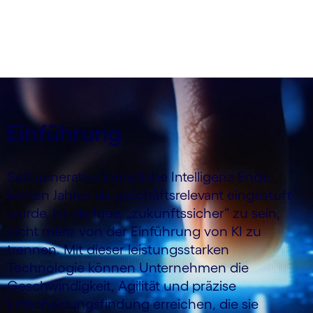
Änderungen, die Unternehmen vornehmen
sollten, um mit KI erfolgreich zu sein.
Einführung
Seit generative künstliche Intelligenz Ende
letzten Jahres als geschäftsrelevant eingestuft
wurde, ist die Idee, „zukunftssicher“ zu sein,
nicht mehr von der Einführung von KI zu
trennen. Mit dieser leistungsstarken
Technologie können Unternehmen die
Geschwindigkeit, Agilität und präzise
Entscheidungsfindung erreichen, die sie