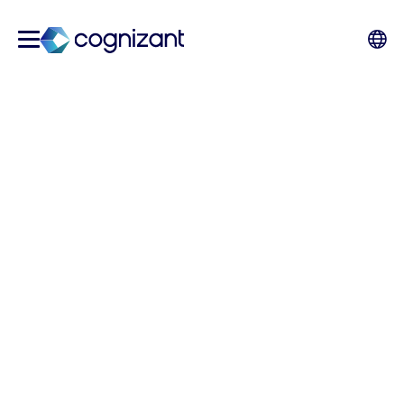
Um für die Zukunft gerüstet
zu sein, machen Sie sich
bereit für KI
Das geschäftliche Interesse an künstlicher
Intelligenz (KI) war noch nie so groß. Doch
bereits vor der Einführung der generativen KI
hatten Unternehmen Schwierigkeiten, den
vollen Nutzen aus ihren KI-Implementierungen
zu ziehen, so unsere Analyse einer aktuellen
Economist Impact-Studie. Hier sind fünf