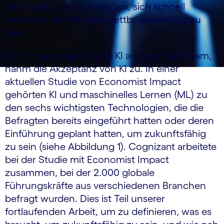
benötigen, um im heutigen, sich schnell
verändernden Umfeld wettbewerbsfähig zu
sein.
Schon bevor generative KI auf den Markt kam,
nahm die Akzeptanz von KI zu. In einer
aktuellen Studie von Economist Impact
gehörten KI und maschinelles Lernen (ML) zu
den sechs wichtigsten Technologien, die die
Befragten bereits eingeführt hatten oder deren
Einführung geplant hatten, um zukunftsfähig
zu sein (siehe Abbildung 1). Cognizant arbeitete
bei der Studie mit Economist Impact
zusammen, bei der 2.000 globale
Führungskräfte aus verschiedenen Branchen
befragt wurden. Dies ist Teil unserer
fortlaufenden Arbeit, um zu definieren, was es