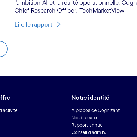
l'ambition AI et la réalité opérationnelle, Co
Chief Research Officer, TechMarketView
Lire le rapport
ffre
Notre identité
'activité
À propos de Cognizant
Nos bureaux
Rapport annuel
Conseil d'admin.