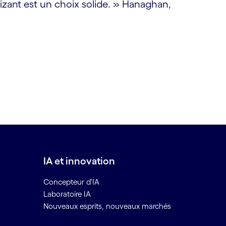
gnizant est un choix solide. » Hanaghan,
IA et innovation
Concepteur d'IA
Laboratoire IA
Nouveaux esprits, nouveaux marchés