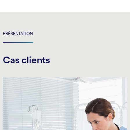
carousel ends
PRÉSENTATION
Cas clients