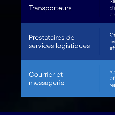
Ra
Transporteurs
d’
en
Op
Prestataires de
li
services logistiques
ef
Ré
Courrier et
of
messagerie
re