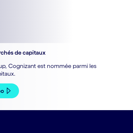
chés de capitaux
oup, Cognizant est nommée parmi les
itaux.
éo