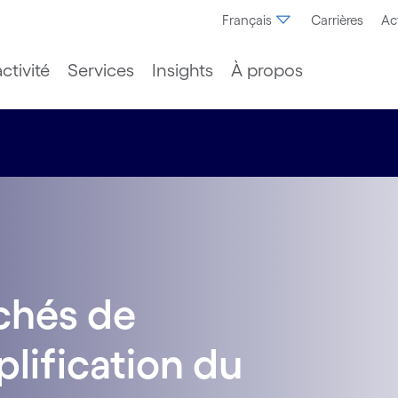
Français
Carrières
Ac
ctivité
Services
Insights
À propos
rchés de
plification du