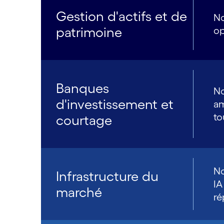
Gestion d'actifs et de
No
patrimoine
op
Banques
No
d'investissement et
am
to
courtage
No
Infrastructure du
IA
marché
ré