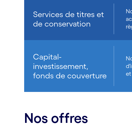
No
Services de titres et
ac
de conservation
rè
Capital-
No
investissement,
d'
et
fonds de couverture
Nos offres