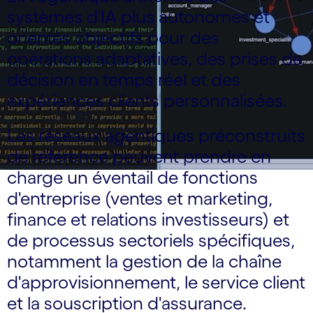
systèmes d'IA plus autonomes et
orientés objectifs pour des
opérations adaptatives, des prises de
décision en temps réel et des
expériences clients personnalisées.
Les réseaux agentiques préconstruits
de référence peuvent prendre en
charge un éventail de fonctions
d'entreprise (ventes et marketing,
finance et relations investisseurs) et
de processus sectoriels spécifiques,
notamment la gestion de la chaîne
d'approvisionnement, le service client
et la souscription d'assurance.