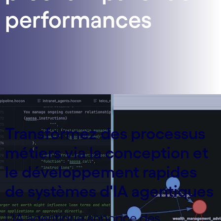
performances
Transformez des processus
métiers via la conception et
le développement rapides
de systèmes d'IA agentiques
L'IA agentique annonce des