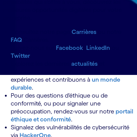
possibilités qui s'offre à vous, découvrez les
meilleures opportunités digitales pour votre
entreprise.
Consultez notre page
Carrières
ou notre
FAQ
Carrières.
Suivez-nous sur
Facebook
,
LinkedIn
ou
Twitter
.
Explorez les dernières
actualités
et
découvrez comment nous améliorons les
expériences et contribuons à
un monde
durable
.
Pour des questions d'éthique ou de
conformité, ou pour signaler une
préoccupation, rendez-vous sur notre
portail
éthique et conformité
.
Signalez des vulnérabilités de cybersécurité
via
HackerOne
.