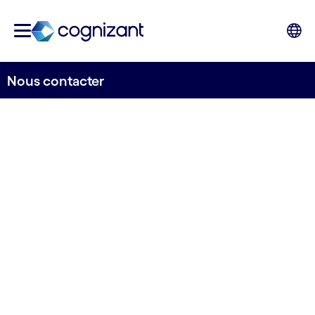
Nous contacter
La remise en cause du
statu quo actuel
Demain, accomplissez de