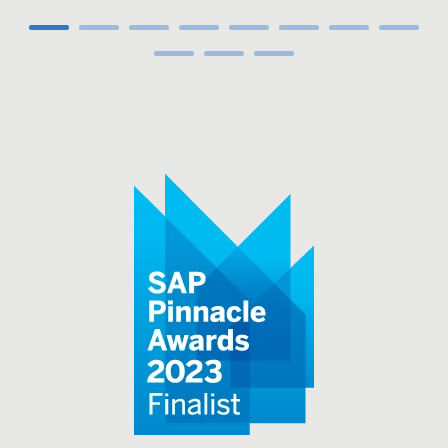
Carousel ends
Carousel starts