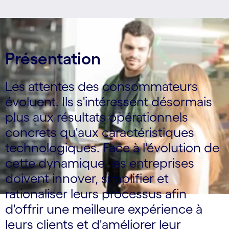
Présentation
Les attentes des consommateurs
évoluent. Ils s'intéressent désormais
plus aux résultats opérationnels
concrets qu'aux caractéristiques
technologiques. Face à l'évolution de
cette dynamique, les entreprises
doivent innover, simplifier et
rationaliser leurs processus afin
d'offrir une meilleure expérience à
leurs clients et d'améliorer leur