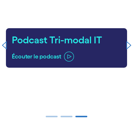
Podcast Tri-modal IT
Écouter le podcast
carousel ends