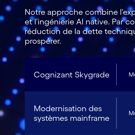
Notre approche combine l'expe
et l'ingénierie AI native. Par
réduction de la dette technique
prospérer.
Cognizant Skygrade
Mo
Modernisation des
Mo
systèmes mainframe