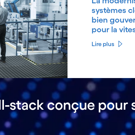
La modernis
systèmes clo
bien gouvern
pour la vite
Lire plus
l-stack conçue pour s