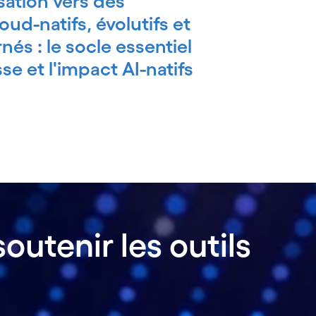
ation vers des
ud-natifs, évolutifs et
és : le socle essentiel
sse et l'impact AI-natifs
outenir les outils