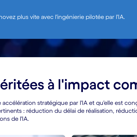
novez plus vite avec l'ingénierie pilotée par l'IA.
éritées à l'impact c
ccélération stratégique par l'IA et qu'elle est conç
rtinents : réduction du délai de réalisation, réductio
ons de l'IA.