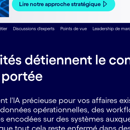
Lire notre approche stratégique
tier
Discussions d'experts
Points de vue
Leadership de mar
ités détiennent le co
a portée
 l'IA précieuse pour vos affaires exi
e données opérationnelles, des workf
les encodées sur des systèmes auxqu
que tout cela reste enfermé dans des