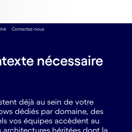
ché
Contactez-nous
ntexte nécessaire
stent déjà au sein de votre
lows dédiés par domaine, des
els vos équipes accèdent au
 architectures héritées dont la