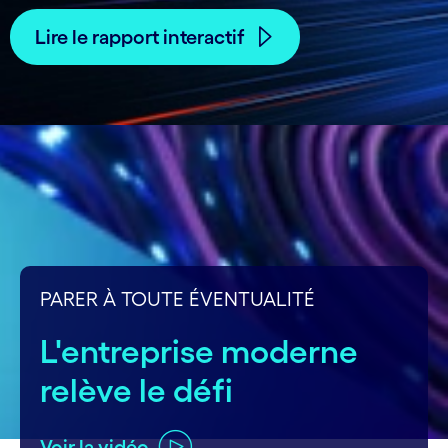
Lire le rapport interactif
carousel starts
PARER À TOUTE ÉVENTUALITÉ
L'entreprise moderne
relève le défi
Voir la vidéo