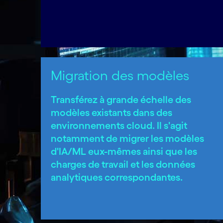
Migration des modèles
Transférez à grande échelle des
modèles existants dans des
environnements cloud. Il s'agit
notamment de migrer les modèles
d'IA/ML eux-mêmes ainsi que les
charges de travail et les données
analytiques correspondantes.