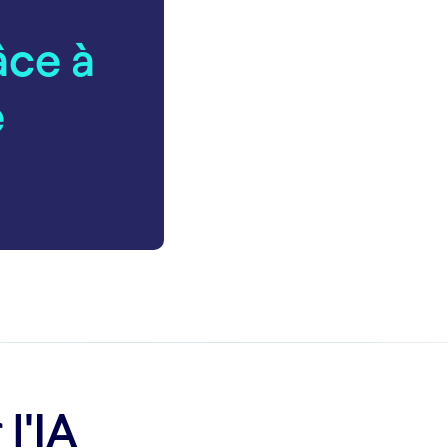
âce à
e
l'IA