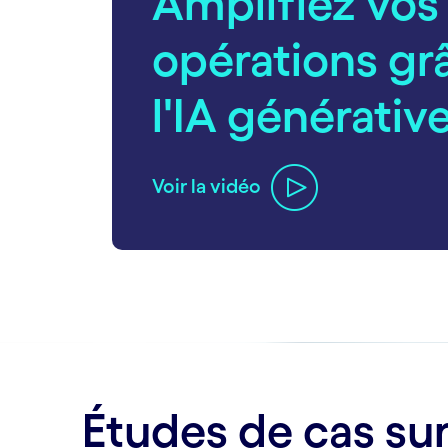
Amplifiez vos
opérations gr
l'IA générativ
Voir la vidéo
carousel ends
Études de cas sur 