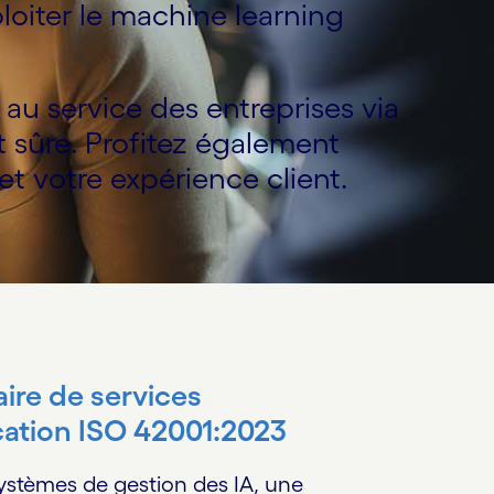
xploiter le machine learning
au service des entreprises via
et sûre. Profitez également
et votre expérience client.
aire de services
ication ISO 42001:2023
ystèmes de gestion des IA, une