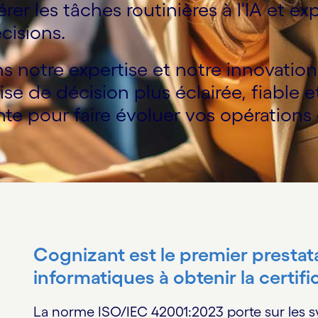
érer les tâches routinières à l'IA et e
cisions.
notre expertise et notre innovation 
ise de décision plus éclairée, fiable 
nte pour faire évoluer vos opérations 
Cognizant est le premier prestat
informatiques à obtenir la certif
La norme ISO/IEC 42001:2023 porte sur les s