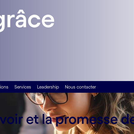
grâce
tions
Services
Leadership
Nous contacter
oir et la promesse de