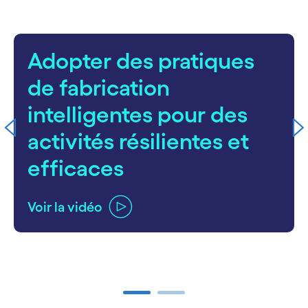
Adopter des pratiques
de fabrication
intelligentes pour des
activités résilientes et
efficaces
Voir la vidéo