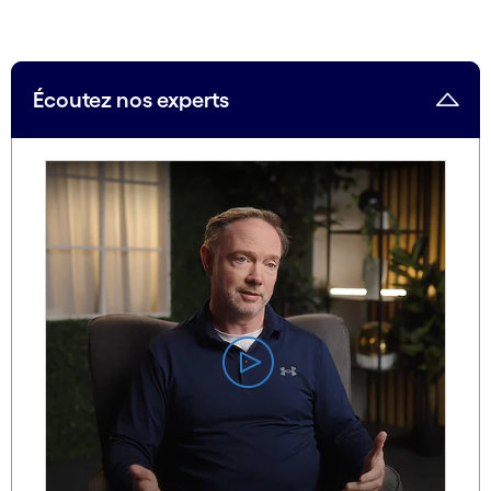
carousel ends
Écoutez nos experts