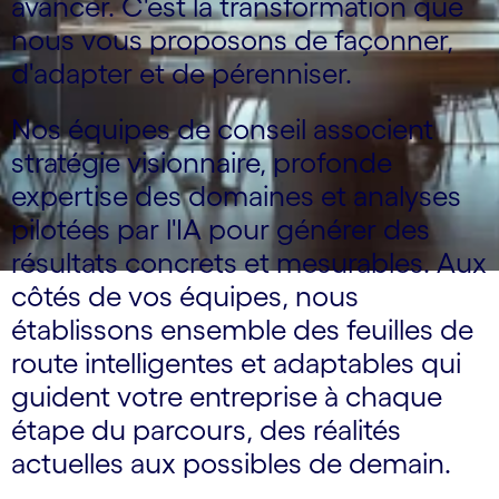
avancer. C'est la transformation que
nous vous proposons de façonner,
d'adapter et de pérenniser.
Nos équipes de conseil associent
stratégie visionnaire, profonde
expertise des domaines et analyses
pilotées par l'IA pour générer des
résultats concrets et mesurables. Aux
côtés de vos équipes, nous
établissons ensemble des feuilles de
route intelligentes et adaptables qui
guident votre entreprise à chaque
étape du parcours, des réalités
actuelles aux possibles de demain.