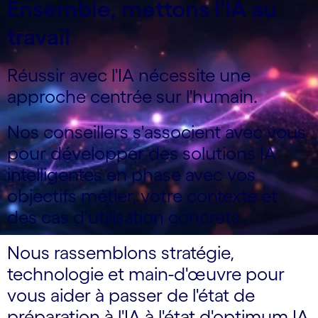
Ensemble, mettons l'IA au
travail
Réussir avec l'IA nécessite une
approche centrée sur l'humain.
Nos conseillers s'associent avec vous
pour développer des solutions IA
intelligentes en phase avec vos
objectifs métier, votre contexte et
des cas d’utilisation concrets.
Nous rassemblons stratégie,
technologie et main-d'œuvre pour
vous aider à passer de l'état de
préparation à l'IA à l'état d'optimum IA