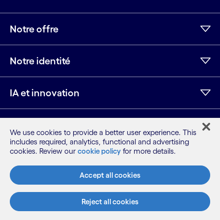
Notre offre
Notre identité
IA et innovation
Ressources
We use cookies to provide a better user experience. This
includes required, analytics, functional and advertising
cookies. Review our
cookie policy
for more details.
LinkedIn
Twitter
Facebook
Instagram
Youtube
Accept all cookies
Plan du site
Conditions
Avis de confidentialité
Reject all cookies
Politique relative aux cookies