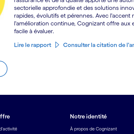
l'assurance et de la qualité apporte une auto
sectorielle approfondie et des solutions innov
rapides, évolutifs et pérennes. Avec l'accent m
l'amélioration continue, Cognizant offre aux 
facile à évaluer.
Lire le rapport
Consulter la citation de l'a
ffre
Notre identité
'activité
À propos de Cognizant