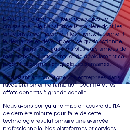
L'IA entraîne une réécriture des règles de la
croissance. Elle transforme la manière dont les
entreprises comprennent les clients, façonnent
la demande et développent ce qui fonctionne.
Ce qui demandait autrefois plusieurs années de
recherche, d'ajustements et de déploiement se
produit désormais en quelques semaines.
Cognizant accompagne vos entreprises dans
l'accélération entre l'ambition pour l'IA et les
effets concrets à grande échelle.
Nous avons conçu une mise en œuvre de l'IA
de dernière minute pour faire de cette
technologie révolutionnaire une avancée
professionnelle. Nos plateformes et services