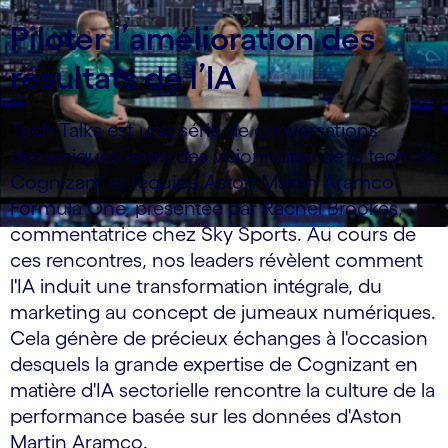
Piloter l’amélioration des
résultats de l’IA
Tech Talks est une série de conversations
dynamiques entre des visionnaires de la tech de
Cognizant et l'équipe Aston Martin Aramco
Formula One, présentée par Rachel Brookes,
commentatrice chez Sky Sports. Au cours de
ces rencontres, nos leaders révèlent comment
l'IA induit une transformation intégrale, du
marketing au concept de jumeaux numériques.
Cela génère de précieux échanges à l'occasion
desquels la grande expertise de Cognizant en
matière d'IA sectorielle rencontre la culture de la
performance basée sur les données d'Aston
Martin Aramco.