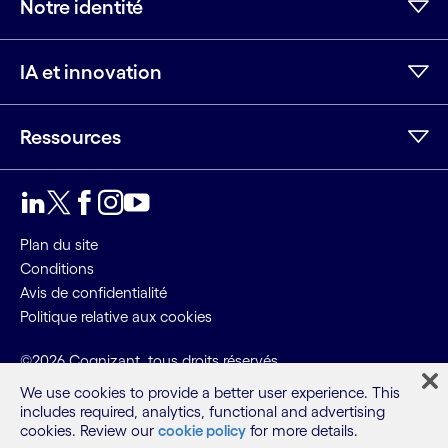
Notre identité
IA et innovation
Ressources
LinkedIn
Twitter
Facebook
Instagram
Youtube
Plan du site
Conditions
Avis de confidentialité
Politique relative aux cookies
©2026 Cognizant, tous droits réservés
We use cookies to provide a better user experience. This
includes required, analytics, functional and advertising
cookies. Review our
cookie policy
for more details.