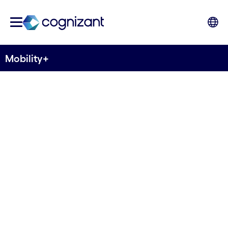
Mobility+
La connectivité
intelligente prend la
route