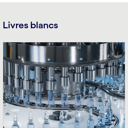
carousel ends
Livres blancs
Carousel starts