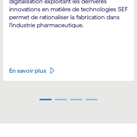
digitalisation exploitant les dernières
innovations en matière de technologies SEF
permet de rationaliser la fabrication dans
l'industrie pharmaceutique.
En savoir plus
Carousel ends
carousel starts