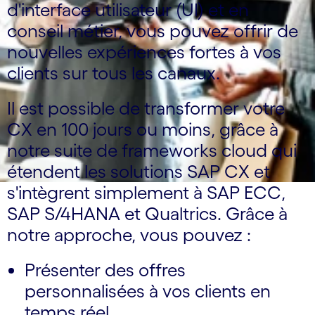
d'interface utilisateur (UI) et en
conseil métier, vous pouvez offrir de
nouvelles expériences fortes à vos
clients sur tous les canaux.
Il est possible de transformer votre
CX en 100 jours ou moins, grâce à
notre suite de frameworks cloud qui
étendent les solutions SAP CX et
s'intègrent simplement à SAP ECC,
SAP S/4HANA et Qualtrics. Grâce à
notre approche, vous pouvez :
Présenter des offres
personnalisées à vos clients en
temps réel