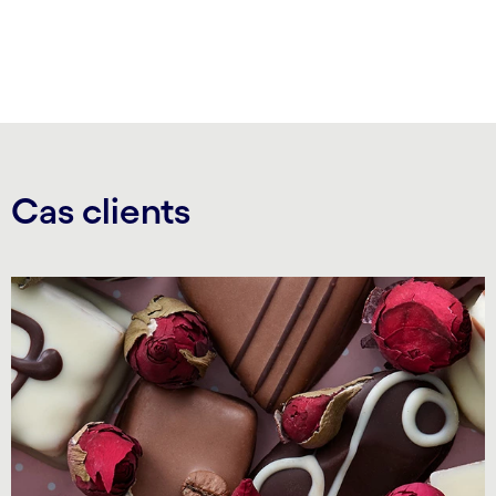
carousel ends
Cas clients