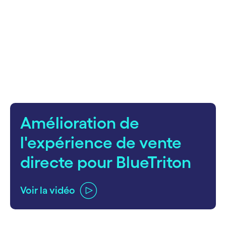
carousel starts
Amélioration de
l'expérience de vente
directe pour BlueTriton
Voir la vidéo