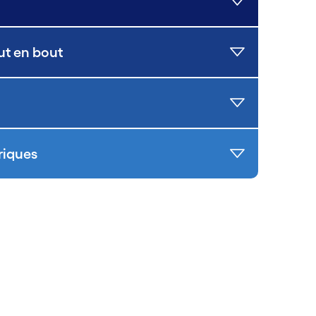
ut en bout
riques