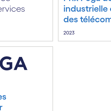
ervices
industriell
des téléco
2023
es
r