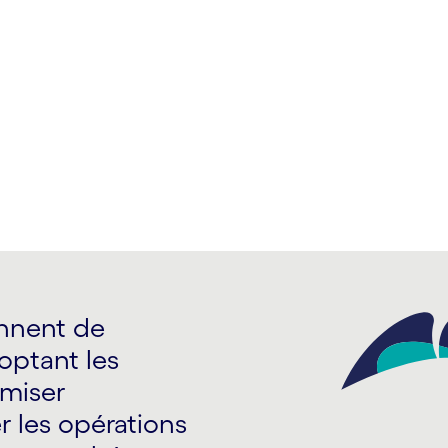
ent aux disruptions du
iques de nouvelle
ennent de
doptant les
imiser
r les opérations