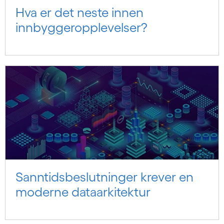
Hva er det neste innen
innbyggeropplevelser?
Sanntidsbeslutninger krever en
moderne dataarkitektur