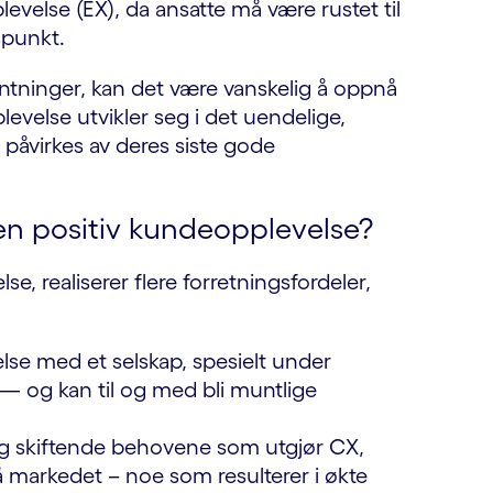
velse (EX), da ansatte må være rustet til
spunkt.
tninger, kan det være vanskelig å oppnå
levelse utvikler seg i det uendelige,
 påvirkes av deres siste gode
en positiv kundeopplevelse?
e, realiserer flere forretningsfordeler,
se med et selskap, spesielt under
— og kan til og med bli muntlige
ig skiftende behovene som utgjør CX,
å markedet – noe som resulterer i økte