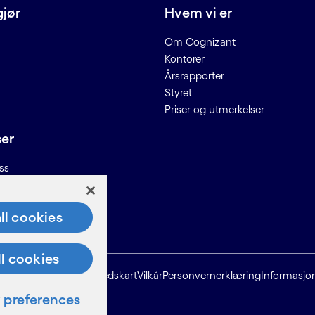
gjør
Hvem vi er
Om Cognizant
Kontorer
Årsrapporter
Styret
Priser og utmerkelser
ser
ss
n til leverandører
ll cookies
ll cookies
Nettstedskart
Vilkår
Personvernerklæring
Informasjo
preferences