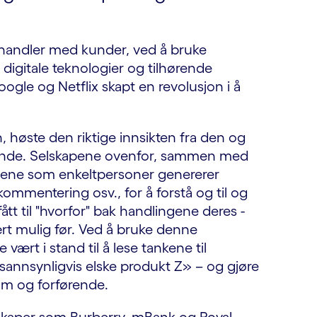
amhandler med kunder, ved å bruke
igitale teknologier og tilhørende
ogle og Netflix skapt en revolusjon i å
en, høste den riktige innsikten fra den og
rende. Selskapene ovenfor, sammen med
aene som enkeltpersoner genererer
kommentering osv., for å forstå og til og
t til "hvorfor" bak handlingene deres -
t mulig før. Ved å bruke denne
ært i stand til å lese tankene til
 sannsynligvis elske produkt Z» – og gjøre
om og forførende.