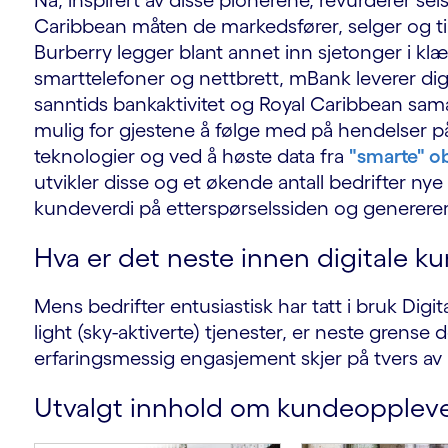
Nå, inspirert av disse pionerene, revurderer s
Caribbean måten de markedsfører, selger og ti
Burberry legger blant annet inn sjetonger i klæ
smarttelefoner og nettbrett, mBank leverer digi
sanntids bankaktivitet og Royal Caribbean sam
mulig for gjestene å følge med på hendelser p
teknologier og ved å høste data fra
"smarte" ob
utvikler disse og et økende antall bedrifter n
kundeverdi på etterspørselssiden og generere
Hva er det neste innen digitale k
Mens bedrifter entusiastisk har tatt i bruk Digita
light (sky-aktiverte) tjenester, er neste grense d
erfaringsmessig engasjement skjer på tvers av
Utvalgt innhold om kundeopplev