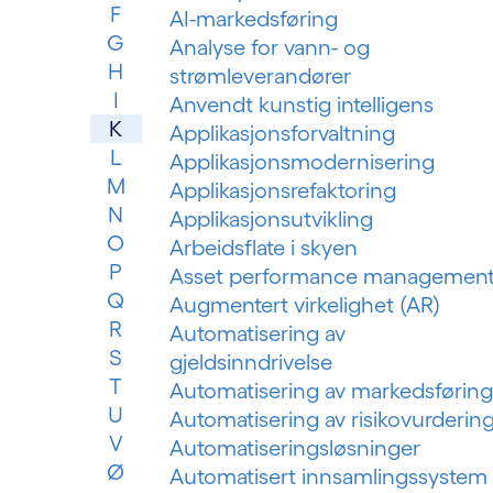
F
AI-markedsføring
G
Analyse for vann- og
H
strømleverandører
I
Anvendt kunstig intelligens
K
Applikasjonsforvaltning
L
Applikasjonsmodernisering
M
Applikasjonsrefaktoring
N
Applikasjonsutvikling
O
Arbeidsflate i skyen
P
Asset performance managemen
Q
Augmentert virkelighet (AR)
R
Automatisering av
S
gjeldsinndrivelse
T
Automatisering av markedsføring
U
Automatisering av risikovurderin
V
Automatiseringsløsninger
Ø
Automatisert innsamlingssystem