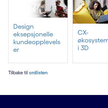
Design
CX-
eksepsjonelle
økosystem
kundeopplevels
i 3D
er
g
Tilbake til
ordlisten