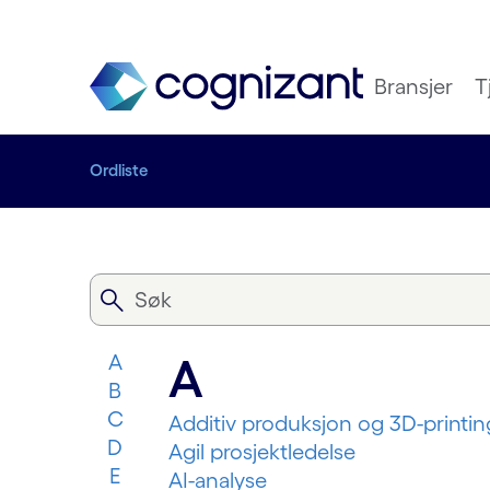
Bransjer
T
Ordliste
A
A
B
C
Additiv produksjon og 3D-printin
D
Agil prosjektledelse
E
AI-analyse