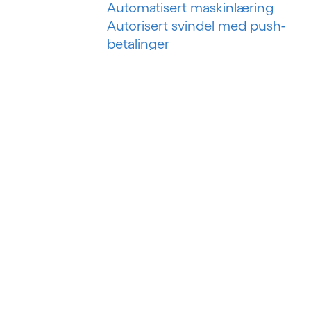
Automatisert maskinlæring
Autorisert svindel med push-
betalinger
B
Bankteknologiske løsninger
Bankvirksomhet som en tjeneste
Bankvirksomhet som plattform
Betalingssvindel i sanntid
Big data
Big data-analyse
Business intelligence
Byggstyringssystem
Byggteknologi
Bygningsanalyser
BYOD (Ta med din egen enhet)