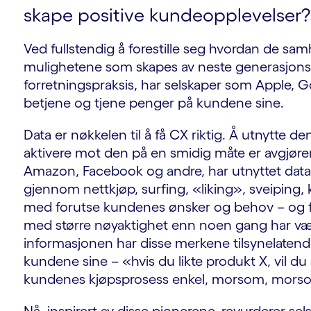
skape positive kundeopplevelser?
Ved fullstendig å forestille seg hvordan de s
mulighetene som skapes av neste generasjons d
forretningspraksis, har selskaper som Apple, Go
betjene og tjene penger på kundene sine.
Data er nøkkelen til å få CX riktig. Å utnytte d
aktivere mot den på en smidig måte er avgjø
Amazon, Facebook og andre, har utnyttet dat
gjennom nettkjøp, surfing, «liking», sveiping, 
med forutse kundenes ønsker og behov – og fåt
med større nøyaktighet enn noen gang har vær
informasjonen har disse merkene tilsynelatende v
kundene sine – «hvis du likte produkt X, vil du
kundenes kjøpsprosess enkel, morsom, mors