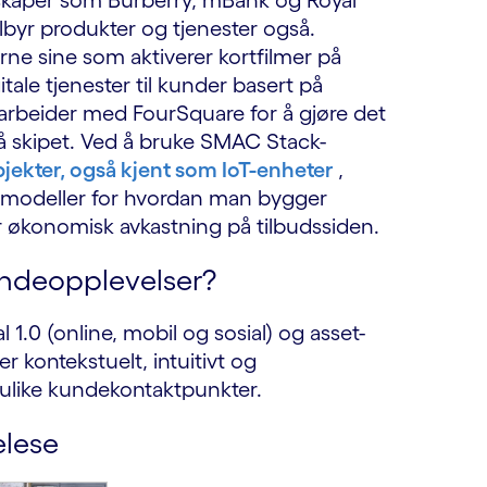
elskaper som Burberry, mBank og Royal
lbyr produkter og tjenester også.
rne sine som aktiverer kortfilmer på
tale tjenester til kunder basert på
arbeider med FourSquare for å gjøre det
å skipet. Ved å bruke SMAC Stack-
jekter, også kjent som IoT-enheter
,
ye modeller for hvordan man bygger
r økonomisk avkastning på tilbudssiden.
undeopplevelser?
l 1.0 (online, mobil og sosial) og asset-
er kontekstuelt, intuitivt og
 ulike kundekontaktpunkter.
elese