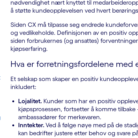
nødvendighet nært knyttet til medarbeideropple
å støtte kundeopplevelsen ved hvert berøring
Siden CX må tilpasse seg endrede kundeforven
og vedlikeholde. Definisjonen av en positiv opp
siden forbrukernes (og ansattes) forventninger
kjøpserfaring.
Hva er forretningsfordelene med 
t
Et selskap som skaper en positiv kundeopplevels
inkludert:
Lojalitet.
Kunder som har en positiv opplevel
kjøpsprosessen, fortsetter å komme tilbake 
ambassadører for merkevaren.
g
Inntekter.
Ved å følge nøye med på de stad
kan bedrifter justere etter behov og svare p