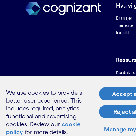
privatpersoner
Hva vi 
Digitale
produktutviklingstjenester
Bransjer
Digitale systemer og teknologi
Tjenester
Innsikt
Digitale tjenester for
arbeidsplasser
Digitalt kundesenter
Digitalt oljefelt
Ressur
Driftseffektivitet
Kontakt o
Driftsinformasjon
Karriere
Driftsstrategi
Informasjo
Droner til inspeksjon innen
We use cookies to provide a
Accept a
Ordliste
forsikring
better user experience. This
Dyp læring
includes required, analytics,
Reject a
functional and advertising
E
cookies. Review our
cookie
LinkedIn
Twitter
Facebook
Instagram
YouTube
Manage my 
policy
for more details.
Edge computing