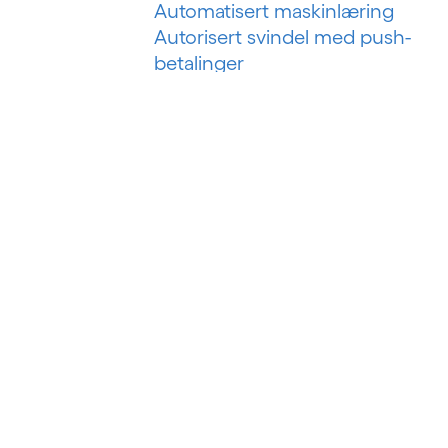
Automatisert maskinlæring
Autorisert svindel med push-
betalinger
B
Bankteknologiske løsninger
Bankvirksomhet som en tjeneste
Bankvirksomhet som plattform
Betalingssvindel i sanntid
Big data
Big data-analyse
Business intelligence
Byggstyringssystem
Byggteknologi
Bygningsanalyser
BYOD (Ta med din egen enhet)