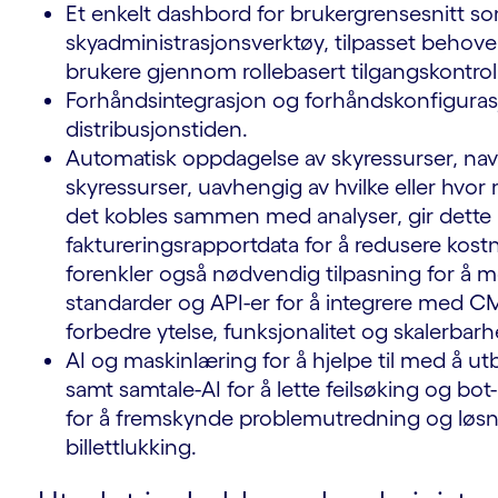
Et enkelt dashbord for brukergrensesnitt so
skyadministrasjonsverktøy, tilpasset behoven
brukere gjennom rollebasert tilgangskontroll
Forhåndsintegrasjon og forhåndskonfigurasj
distribusjonstiden.
Automatisk oppdagelse av skyressurser, nav
skyressurser, uavhengig av hvilke eller hv
det kobles sammen med analyser, gir dette r
faktureringsrapportdata for å redusere kos
forenkler også nødvendig tilpasning for å 
standarder og API-er for å integrere med 
g
forbedre ytelse, funksjonalitet og skalerbarh
AI og maskinlæring for å hjelpe til med å ut
samt samtale-AI for å lette feilsøking og bo
for å fremskynde problemutredning og løsni
billettlukking.