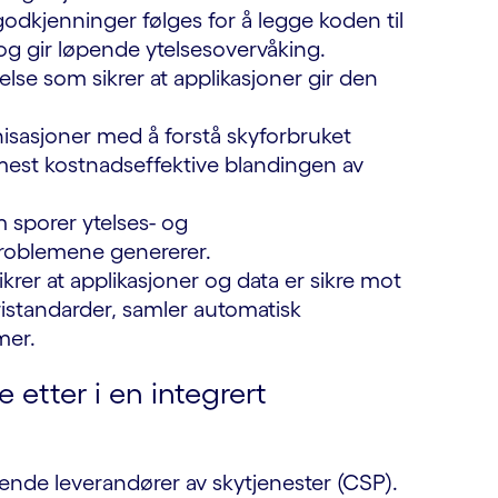
 godkjenninger følges for å legge koden til
g gir løpende ytelsesovervåking.
else som sikrer at applikasjoner gir den
isasjoner med å forstå skyforbruket
 mest kostnadseffektive blandingen av
 sporer ytelses- og
 problemene genererer.
krer at applikasjoner og data er sikre mot
istandarder, samler automatisk
mer.
 etter i en integrert
dende leverandører av skytjenester (CSP).