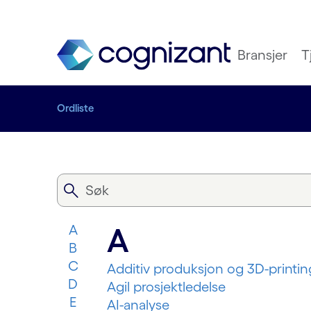
Bransjer
T
Ordliste
A
A
B
C
Additiv produksjon og 3D-printin
D
Agil prosjektledelse
E
AI-analyse