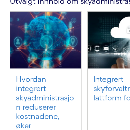
Utvalgt innhold om skyadministra
Hvordan
Integrert
integrert
skyforvalt
skyadministrasjo
lattform 
n reduserer
kostnadene,
øker