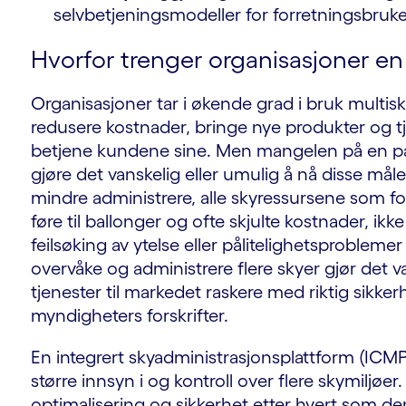
selvbetjeningsmodeller for forretningsbruker
Hvorfor trenger organisasjoner en
Organisasjoner tar i økende grad i bruk multisk
redusere kostnader, bringe nye produkter og tj
betjene kundene sine. Men mangelen på en pa
gjøre det vanskelig eller umulig å nå disse mål
mindre administrere, alle skyressursene som fo
føre til ballonger og ofte skjulte kostnader, ikk
feilsøking av ytelse eller pålitelighetsproblem
overvåke og administrere flere skyer gjør det v
tjenester til markedet raskere med riktig sikke
myndigheters forskrifter.
En integrert skyadministrasjonsplattform (ICMP
større innsyn i og kontroll over flere skymiljøer
optimalisering og sikkerhet etter hvert som de