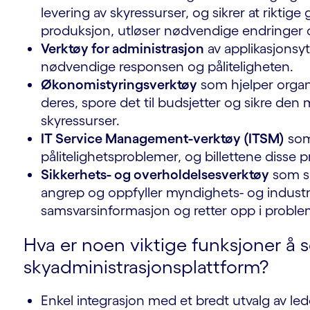
levering av skyressurser, og sikrer at riktige
produksjon, utløser nødvendige endringer o
Verktøy for administrasjon
av applikasjonsyt
nødvendige responsen og påliteligheten.
Økonomistyringsverktøy
som hjelper organ
deres, spore det til budsjetter og sikre den
skyressurser.
IT Service Management-verktøy (ITSM)
som
pålitelighetsproblemer, og billettene disse
Sikkerhets- og overholdelsesverktøy
som si
angrep og oppfyller myndighets- og industr
samsvarsinformasjon og retter opp i proble
Hva er noen viktige funksjoner å se
skyadministrasjonsplattform?
Enkel integrasjon med et bredt utvalg av le