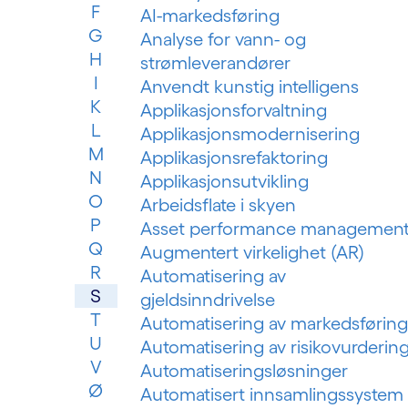
F
AI-markedsføring
G
Analyse for vann- og
H
strømleverandører
I
Anvendt kunstig intelligens
K
Applikasjonsforvaltning
L
Applikasjonsmodernisering
M
Applikasjonsrefaktoring
N
Applikasjonsutvikling
O
Arbeidsflate i skyen
P
Asset performance managemen
Q
Augmentert virkelighet (AR)
R
Automatisering av
S
gjeldsinndrivelse
T
Automatisering av markedsføring
U
Automatisering av risikovurderin
V
Automatiseringsløsninger
Ø
Automatisert innsamlingssystem