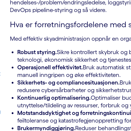
hendelses-/problem/endringsledelse, loggstyri
DevOps pipeline-styring og så videre.
Hva er forretningsfordelene med 
Med effektiv skyadministrasjon oppnår en orga
Robust styring.
Sikre kontrollert skybruk og 
teknologi, økonomisk sikkerhet og tjenestes
Operasjonell effektivitet.
Bruk automatisk st
t
manuell inngripen og øke effektiviteten.
Sikkerhets- og compliancesituasjonen.
Bruk
redusere
cybersårbarheter og sikkerhetstru
Kontinuerlig optimalisering.
Optimaliser bud
utnyttelse/tildeling av ressurser, forbruk og
g
Motstandsdyktighet og forretningskontinui
feiltoleranse og katastrofegjenoppretting f
Brukermyndiggjøring.
Reduser behandlings