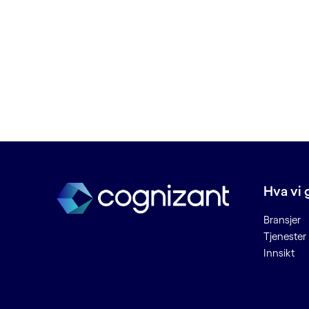
Eldre kjernesystemer innen
bankbransjen
Embedded engineering
Energistyring
Enhetlig enhetsadministrasjon
Enterprise Resource Planning
(ERP)
Evolusjonær algoritme
Evolusjonær
beregning/evolusjonær AI
Hva vi 
F
Bransjer
Tjenester
Fjernsamarbeid
Innsikt
Forretningsanalyse
Forretningsmodernisering
Forretningsprosess som en