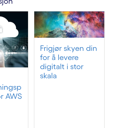
sjon
Frigjør skyen din
for å levere
digitalt i stor
skala
ningsp
for AWS