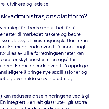
e, utviklere og ledelse.
 skyadministrasjonsplattform?
y-strategi for bedre robusthet, for å
enester til markedet raskere og bedre
ssende skyadministrasjonsplattform kan
ene. En manglende evne til å finne, langt
rbrukes av ulike forretningsenheter kan
e bare for skytjenester, men også for
er i dem. En manglende evne til å oppdage,
anskeligere å bringe nye applikasjoner og
rhet og overholdelse av industri- og
) kan redusere disse hindringene ved å gi
. En integrert «enkelt glassrute» gir større
n stadig skiftende blandingen av