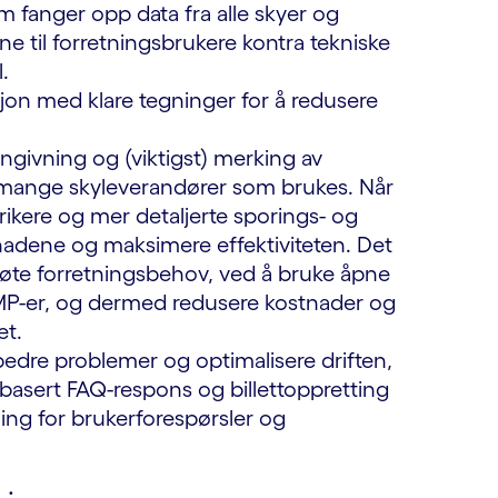
m fanger opp data fra alle skyer og
e til forretningsbrukere kontra tekniske
.
on med klare tegninger for å redusere
ngivning og (viktigst) merking av
or mange skyleverandører som brukes. Når
ikere og mer detaljerte sporings- og
tnadene og maksimere effektiviteten. Det
møte forretningsbehov, ved å bruke åpne
CMP-er, og dermed redusere kostnader og
et.
bedre problemer og optimalisere driften,
t-basert FAQ-respons og billettoppretting
ng for brukerforespørsler og