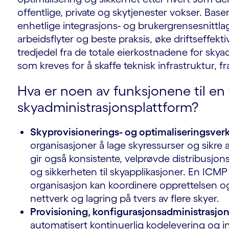
offentlige, private og skytjenester vokser. Baser
enhetlige integrasjons- og brukergrensesnitt
arbeidsflyter og beste praksis, øke driftseffek
tredjedel fra de totale eierkostnadene for sky
som kreves for å skaffe teknisk infrastruktur, fra
Hva er noen av funksjonene til 
skyadministrasjonsplattform?
Skyprovisionerings- og optimaliseringsver
organisasjoner å lage skyressurser og sikre 
gir også konsistente, velprøvde distribusjon
og sikkerheten til skyapplikasjoner. En ICMP 
organisasjon kan koordinere opprettelsen o
nettverk og lagring på tvers av flere skyer.
Provisioning, konfigurasjonsadministrasjon
automatisert kontinuerlig kodelevering og i