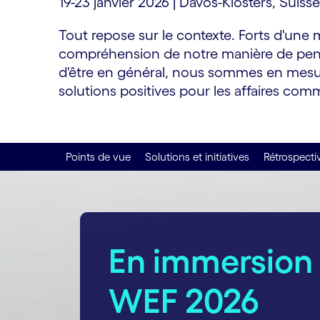
19-23 janvier 2026 | Davos-Klosters, Suisse
Tout repose sur le contexte. Forts d'une 
compréhension de notre manière de penser
d'être en général, nous sommes en mesu
solutions positives pour les affaires co
Points de vue
Solutions et initiatives
Rétrospecti
carousel starts
En immersion
WEF 2026