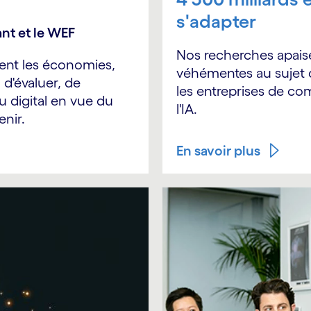
s'adapter
nt et le WEF
Nos recherches apais
ment les économies,
véhémentes au sujet d
d'évaluer, de
les entreprises de com
u digital en vue du
l'IA.
enir.
En savoir plus