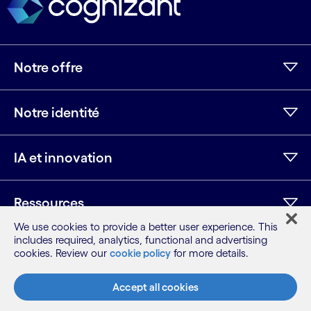
Notre offre
Notre identité
IA et innovation
Ressources
We use cookies to provide a better user experience. This
includes required, analytics, functional and advertising
cookies. Review our
cookie policy
for more details.
LinkedIn
Twitter
Facebook
Instagram
Youtube
Plan du site
Accept all cookies
Conditions
Avis de confidentialité