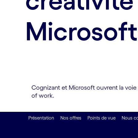
créativité
Microsoft
Cognizant et Microsoft ouvrent la voie 
of work.
Présentation
Nos offres
Points de vue
Nous co