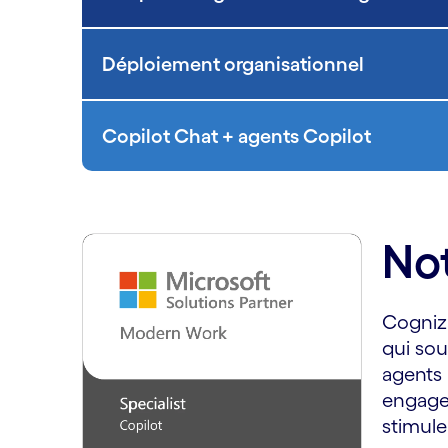
Déploiement organisationnel
Copilot Chat + agents Copilot
Not
Cogniza
qui sou
agents 
engagem
stimule