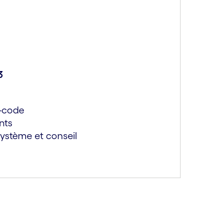
3
w-code
nts
 système et conseil