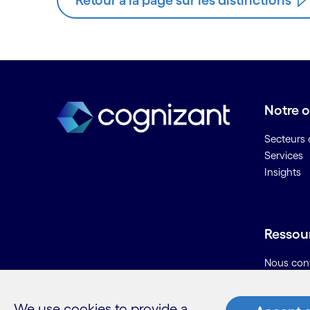
Retour à la page sur les distinctions
Notre o
Secteurs d
Services
Insights
Ressou
Nous con
Carrières
Informati
We use cookies to provide a