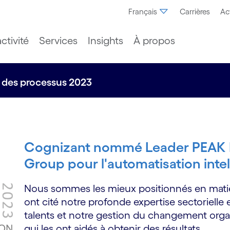
Français
Carrières
Ac
ctivité
Services
Insights
À propos
e des processus 2023
Cognizant nommé Leader PEAK M
Group pour l'automatisation inte
Nous sommes les mieux positionnés en matière
ont cité notre profonde expertise sectorielle e
talents et notre gestion du changement org
qui les ont aidés à obtenir des résultats.