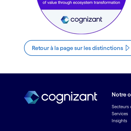
Retour à la page sur les distinctions
Notre o
Secteurs d
Services
Insights