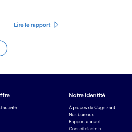
Lire le rapport
ffre
Notre identité
'activité
À propos de Cognizant
Nos bureaux
Rapport annuel
Conseil d'admin.