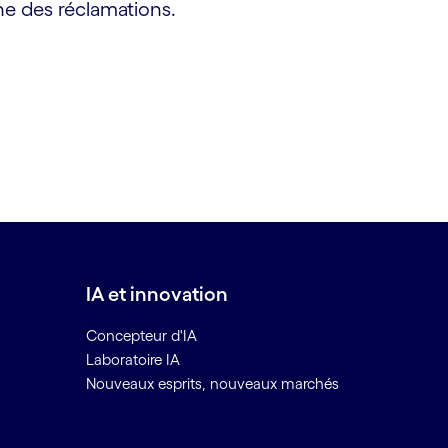
e des réclamations.
IA et innovation
Concepteur d'IA
Laboratoire IA
Nouveaux esprits, nouveaux marchés