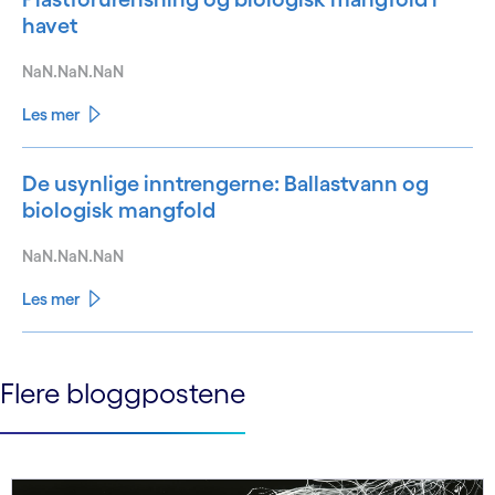
havet
NaN.NaN.NaN
Les mer
De usynlige inntrengerne: Ballastvann og
biologisk mangfold
NaN.NaN.NaN
Les mer
See less
Flere bloggpostene
See more