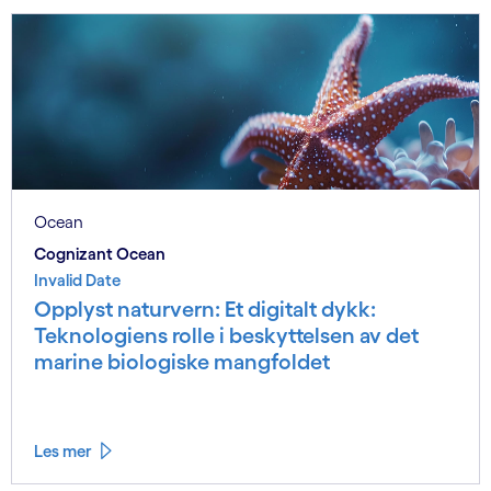
Ocean
Cognizant Ocean
Invalid Date
Opplyst naturvern: Et digitalt dykk:
Teknologiens rolle i beskyttelsen av det
marine biologiske mangfoldet
Les mer