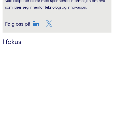
Våre eksperter bidrar med spennende informasjon om hva
som rører seg innenfor teknologi og innovasjon.
Følg oss på
LinkedIn
Twitter
I fokus