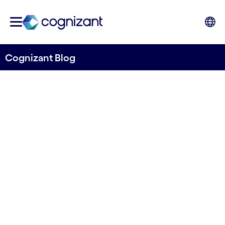
Cognizant Blog
Fremtidens arbeid. Hvordan
intelligent automasjon
overkommer kompleksitet
Skrevet av Daniel Vetti
6. desember 2021