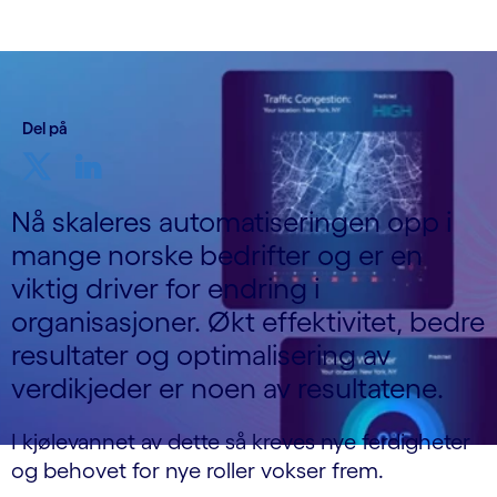
Del på
Nå skaleres automatiseringen opp i
mange norske bedrifter og er en
viktig driver for endring i
organisasjoner. Økt effektivitet, bedre
resultater og optimalisering av
verdikjeder er noen av resultatene.
I kjølevannet av dette så kreves nye ferdigheter
og behovet for nye roller vokser frem.